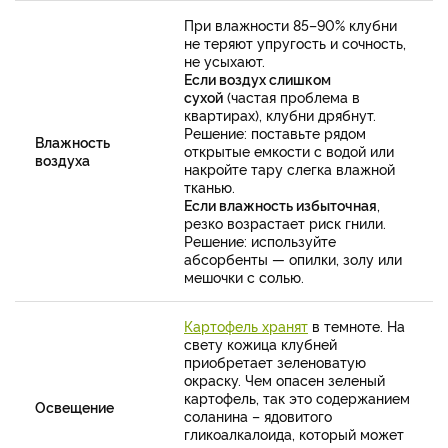
При влажности 85–90% клубни
не теряют упругость и сочность,
не усыхают.
Если воздух слишком
сухой
(частая проблема в
квартирах), клубни дрябнут.
Решение: поставьте рядом
Влажность
открытые емкости с водой или
воздуха
накройте тару слегка влажной
тканью.
Если влажность избыточная
,
резко возрастает риск гнили.
Решение: используйте
абсорбенты — опилки, золу или
мешочки с солью.
Картофель хранят
в темноте. На
свету кожица клубней
приобретает зеленоватую
окраску. Чем опасен зеленый
картофель, так это содержанием
Освещение
соланина – ядовитого
гликоалкалоида, который может