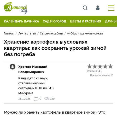
КАЛЕНДАРЬ ДАЧНИКА
САД И ОГОРОД
ЦВЕТЫ И РАСТЕНИЯ
ДАЧНЫ
Главная
Лента статей
Сезонные работы
🥕 Сбор и хранение урожая
Хранение картофеля в условиях
квартиры: как сохранить урожай зимой
без погреба
Хромов Николай
Владимирович
Рейтинг:
4.5
Проголосовало:
2
Кандидат с.-х. наук,
старший научный
сотрудник ФНЦ им. И.В.
Мичурина
18.11.2025
0
729
Можно ли хранить картофель в квартире зимой? Это