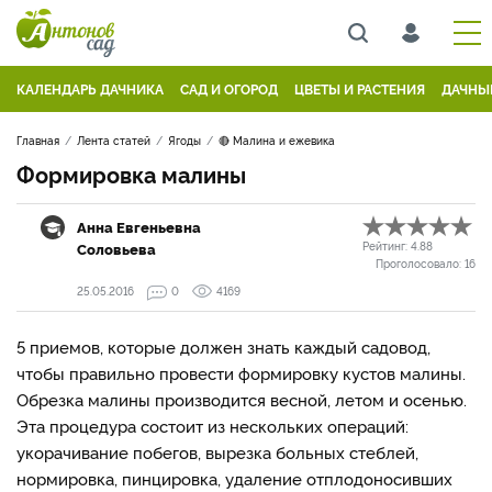
КАЛЕНДАРЬ ДАЧНИКА
САД И ОГОРОД
ЦВЕТЫ И РАСТЕНИЯ
ДАЧНЫ
Главная
Лента статей
Ягоды
🔴 Малина и ежевика
Формировка малины
Анна Евгеньевна
Соловьева
Рейтинг:
4.88
Проголосовало:
16
25.05.2016
0
4169
5 приемов, которые должен знать каждый садовод,
чтобы правильно провести формировку кустов малины.
Обрезка малины производится весной, летом и осенью.
Эта процедура состоит из нескольких операций:
укорачивание побегов, вырезка больных стеблей,
нормировка, пинцировка, удаление отплодоносивших