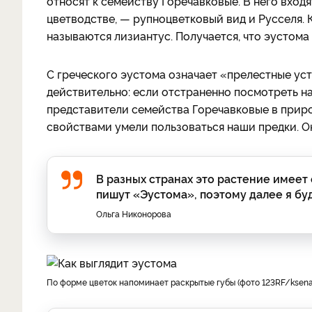
относят к семейству Горечавковые. В него входя
цветводстве, — рупноцветковый вид и Русселя. 
называются лизиантус. Получается, что эустома
С греческого эустома означает «прелестные уст
действительно: если отстраненно посмотреть на
представители семейства Горечавковые в приро
свойствами умели пользоваться наши предки. О
В разных странах это растение имеет 
пишут «Эустома», поэтому далее я бу
Ольга Никонорова
По форме цветок напоминает раскрытые губы (фото 123RF/
ksen