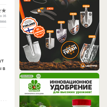
о:
35
8866
ут
ы в
РЕКЛАМА