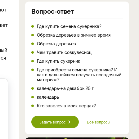
ают
Вопрос-ответ
жет
Где купить семена сукерника?
Обрезка деревьев в зимнее время
Обрезка деревьев
лый
Чем травить совкувесноц
тся
Где купить сукерник
Где приобрести семена сукерника? И
как в дальнейшем получать посадочный
материал?
календарь-на декабрь 25 г
календарь
Кто завелся в моих перцах?
Задать вопрос
Все вопросы