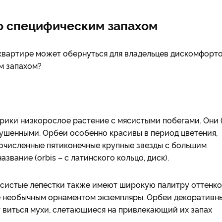
о специфическим запахом
 квартире может обернуться для владельцев дискомфорто
м запахом?
фрики низкорослое растение с мясистыми побегами. Они 
пушенными. Орбеи особенно красивы в период цветения,
гочисленные пятиконечные крупные звезды с большим
звание (orbis – с латинского кольцо, диск).
мясистые лепестки также имеют широкую палитру оттенко
ые необычным орнаментом экземпляры. Орбеи декоративн
ут виться мухи, слетающиеся на привлекающий их запах