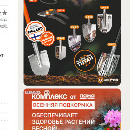
о:
25
6261
ют
РЕКЛАМА