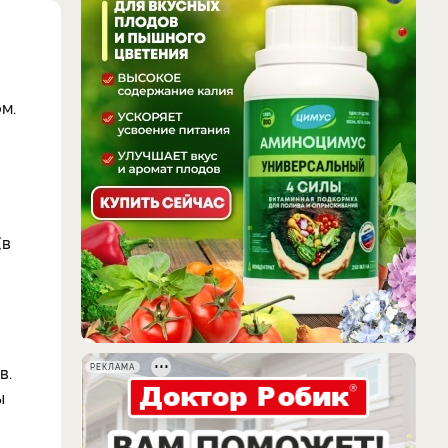
м.
(в
в.
РЕКЛАМА
ы