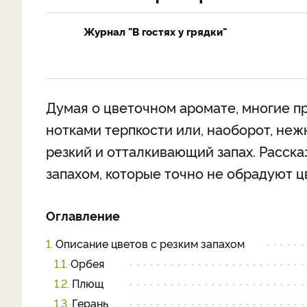
Журнал "В гостях у грядки"
Думая о цветочном аромате, многие п
нотками терпкости или, наоборот, не
резкий и отталкивающий запах. Расск
запахом, которые точно не обрадуют 
Оглавление
1.
Описание цветов с резким запахом
1.1.
Орбея
1.2.
Плющ
1.3.
Герань