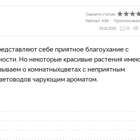
Оцените статью:
Рейтинг:
4.84
Проголосовал
23.11.2021
0
редставляют себе приятное благоухание с
жности. Но некоторые красивые растения име
азываем о комнатных
цветах с неприятным
цветоводов чарующим ароматом.