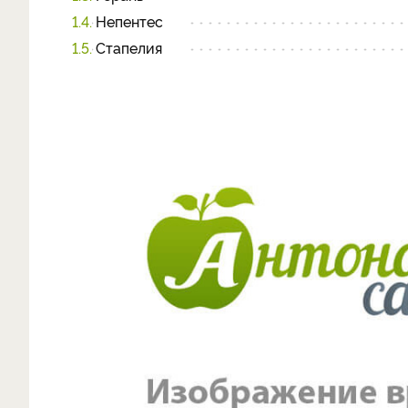
1.4.
Непентес
1.5.
Стапелия