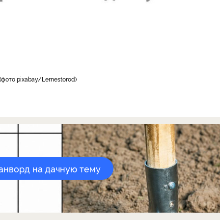
фото pixabay/Lernestorod
канворд на дачную тему