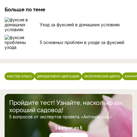
Больше по теме
Уход за фуксией в домашних условиях
5 основных проблем в уходе за фуксией
мастер-класс
декоративно-цветущие
экзотические цветы
комна
Пройдите тест! Узнайте, насколько вы
хороший садовод!
5 вопросов от экспертов проекта «Антонов сад»!
1 вопрос из 5