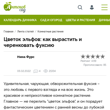
КАЛЕНДАРЬ ДАЧНИКА
САД И ОГОРОД
ЦВЕТЫ И РАСТЕНИЯ
ДАЧНЫ
Главная
Лента статей
Комнатные растения
Цветок эльфов: как вырастить и
черенковать фуксию
Нина Фурс
Рейтинг:
4.69
Проголосовало:
85
05.02.2022
4
21334
Удивительная, чарующая, обворожительная фуксия –
это любовь с первого взгляда и на всю жизнь. Это
красивое и неприхотливое комнатное растение.
Главное — не перелить "цветок эльфов", и он порадует
фантастическим цветением с ранней весны до лубокой