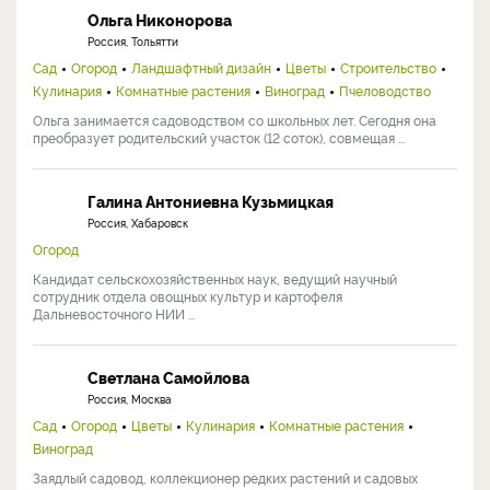
Ольга Никонорова
Россия, Тольятти
Сад
Огород
Ландшафтный дизайн
Цветы
Строительство
Кулинария
Комнатные растения
Виноград
Пчеловодство
Ольга занимается садоводством со школьных лет. Сегодня она
преобразует родительский участок (12 соток), совмещая ...
Галина Антониевна Кузьмицкая
Россия, Хабаровск
Огород
Кандидат сельскохозяйственных наук, ведущий научный
сотрудник отдела овощных культур и картофеля
Дальневосточного НИИ ...
Светлана Самойлова
Россия, Москва
Сад
Огород
Цветы
Кулинария
Комнатные растения
Виноград
Заядлый садовод, коллекционер редких растений и садовых