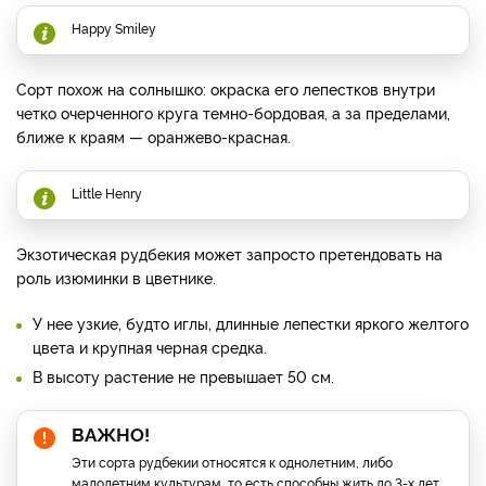
Happy Smiley
Сорт похож на солнышко: окраска его лепестков внутри
четко очерченного круга темно-бордовая, а за пределами,
ближе к краям — оранжево-красная.
Little Henry
Экзотическая рудбекия может запросто претендовать на
роль изюминки в цветнике.
У нее узкие, будто иглы, длинные лепестки яркого желтого
цвета и крупная черная средка.
В высоту растение не превышает 50 см.
ВАЖНО!
Эти сорта рудбекии относятся к однолетним, либо
малолетним культурам, то есть способны жить до 3-х лет