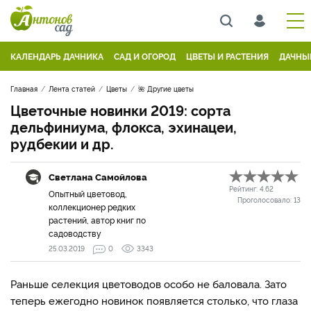
КАЛЕНДАРЬ ДАЧНИКА
САД И ОГОРОД
ЦВЕТЫ И РАСТЕНИЯ
ДАЧНЫ
Главная
Лента статей
Цветы
🌺 Другие цветы
Цветочные новинки 2019: сорта
дельфиниума, флокса, эхинацеи,
рудбекии и др.
Светлана Самойлова
Рейтинг:
4.62
Опытный цветовод,
Проголосовало:
13
коллекционер редких
растений, автор книг по
садоводству
25.03.2019
0
3343
Раньше селекция цветоводов особо не баловала. Зато
теперь ежегодно новинок появляется столько, что глаза