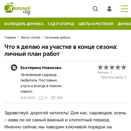
КАЛЕНДАРЬ ДАЧНИКА
САД И ОГОРОД
ЦВЕТЫ И РАСТЕНИЯ
ДАЧНЫ
Главная
Лента статей
Сезонные работы
Что я делаю на участке в конце сезона:
личный план работ
Екатерина Новикова
Рейтинг:
3
Увлеченный садовод-
Проголосовало:
2
любитель. Постоянно
учусь и всегда в поиске
нового.
16.10.2025
0
628
Здравствуй, дорогой читатель! Для нас, садоводов, осень
– едва ли не самый важный и хлопотный период.
Именно сейчас мы наводим ключевой порядок на