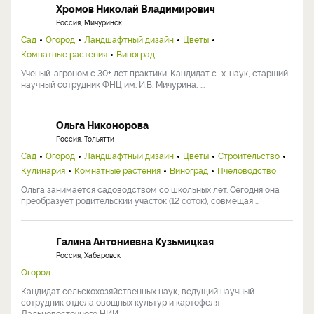
Хромов Николай Владимирович
Россия, Мичуринск
Сад
Огород
Ландшафтный дизайн
Цветы
Комнатные растения
Виноград
Ученый-агроном с 30+ лет практики. Кандидат с.-х. наук, старший
научный сотрудник ФНЦ им. И.В. Мичурина, ...
Ольга Никонорова
Россия, Тольятти
Сад
Огород
Ландшафтный дизайн
Цветы
Строительство
Кулинария
Комнатные растения
Виноград
Пчеловодство
Ольга занимается садоводством со школьных лет. Сегодня она
преобразует родительский участок (12 соток), совмещая ...
Галина Антониевна Кузьмицкая
Россия, Хабаровск
Огород
Кандидат сельскохозяйственных наук, ведущий научный
сотрудник отдела овощных культур и картофеля
Дальневосточного НИИ ...