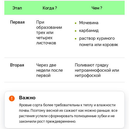
Этап
Когда ?
Чем ?
Первая
При
Мочевина
образовании
карбамид
трех или
четырех
раствор куриного
листочков
помета или коровяк
Вторая
Через две
Поливают грядку
недели после
нитроаммофоской или
первой
нитрофоской
Важно
Яровые сорта более требовательны к теплу и влажности
почвы. Поэтому весной их сажают как можно раньше, все
растения успели сформировать полноценные зубки и не
закончили рост преждевременно.