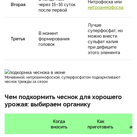
Нитрофоска или
Вторая
через 15–16 суток
нитроаммофоска
после первой
Лучше
суперфосфат, но
В момент
можно внести
Третья
формирования
сульфат калия
головок
при дефиците
этого элемента
Мочевиной, нитроаммофоской, суперфосфатом подкармливают
чеснок трижды за сезон
Чем подкормить чеснок для хорошего
урожая: выбираем органику
Когда
Как
вносить
приготовить
исп