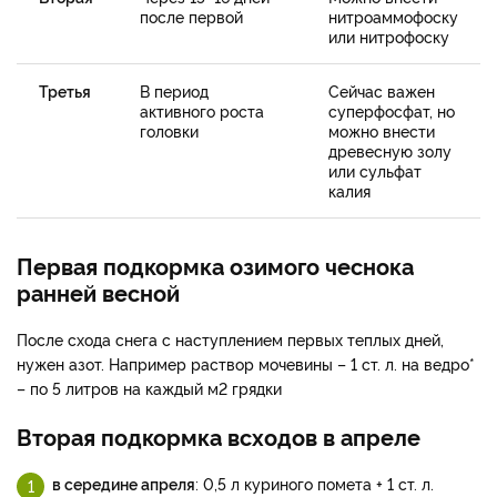
после первой
нитроаммофоску
или нитрофоску
Третья
В период
Сейчас важен
активного роста
суперфосфат, но
головки
можно внести
древесную золу
или сульфат
калия
Первая подкормка озимого чеснока
ранней весной
После схода снега с наступлением первых теплых дней,
нужен азот. Например раствор мочевины – 1 ст. л. на ведро*
– по 5 литров на каждый м2 грядки
Вторая подкормка всходов в апреле
в середине апреля
: 0,5 л куриного помета + 1 ст. л.