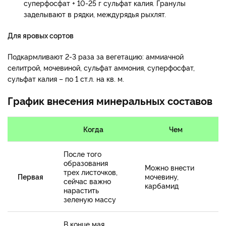
суперфосфат + 10-25 г сульфат калия. Гранулы
заделывают в рядки, междурядья рыхлят.
Для яровых сортов
Подкармливают 2-3 раза за вегетацию: аммиачной
селитрой, мочевиной, сульфат аммония, суперфосфат,
сульфат калия – по 1 ст.л. на кв. м.
График внесения минеральных составов
Когда
Чем
После того
образования
Можно внести
трех листочков,
Первая
мочевину,
сейчас важно
карбамид
нарастить
зеленую массу
В конце мая,