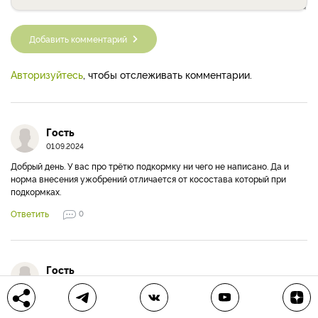
Добавить комментарий
Авторизуйтесь
, чтобы отслеживать комментарии.
Гость
01.09.2024
Добрый день. У вас про трётю подкормку ни чего не написано. Да и
норма внесения ужобрений отличается от косостава который при
подкормках.
Ответить
0
Гость
25.03.2025
А что мочевина и карбамид это разные удобрения? Это разное
название одного и того же химического вещества.