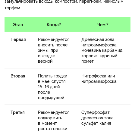
замульчировать всходы компостом, перегноем, некислым
торфом.
Этап
Когда?
Чем ?
Первая
Рекомендуется
Древесная зола,
вносить после
нитроаммофоска,
зимы, при
мочевина карбамид,
высадке
коровяк, куриный
весной
помет
Вторая
Полить грядки
Нитрофоска или
в мае, спустя
нитроаммофоска
15–16 дней
после
предыдущей
Третья
Рекомендуется
Суперфосфат,
подкормить
древесная зола,
в момент
сульфат калия
роста головки