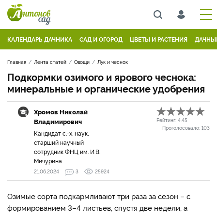
КАЛЕНДАРЬ ДАЧНИКА
САД И ОГОРОД
ЦВЕТЫ И РАСТЕНИЯ
ДАЧНЫ
Главная
Лента статей
Овощи
Лук и чеснок
Подкормки озимого и ярового чеснока:
минеральные и органические удобрения
Хромов Николай
Владимирович
Рейтинг:
4.45
Проголосовало:
103
Кандидат с.-х. наук,
старший научный
сотрудник ФНЦ им. И.В.
Мичурина
21.06.2024
3
25924
Озимые сорта подкармливают три раза за сезон – с
формированием 3–4 листьев, спустя две недели, а