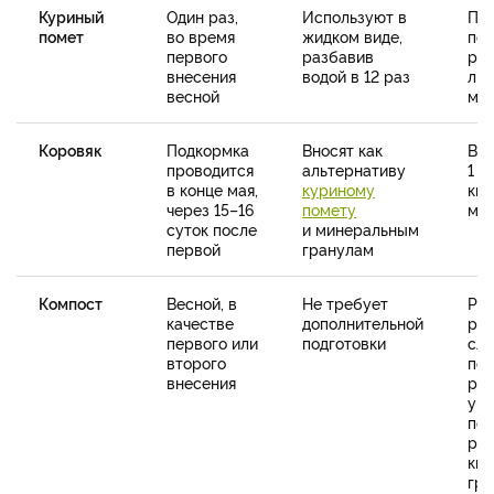
Куриный
Один раз,
Используют в
Пол
помет
во время
жидком виде,
пос
первого
разбавив
рас
внесения
водой в 12 раз
лит
весной
м
Коровяк
Подкормка
Вносят как
Вы
проводится
альтернативу
1 л
в конце мая,
куриному
кв
через 15–16
помету
мет
суток после
и минеральным
первой
гранулам
Компост
Весной, в
Не требует
Ра
качестве
дополнительной
ро
первого или
подготовки
сло
второго
пов
внесения
рых
ув
поч
рас
кг/
гря