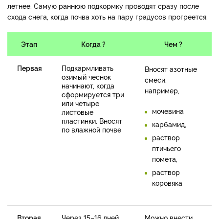
летнее. Самую раннюю подкормку проводят сразу после
схода снега, когда почва хоть на пару градусов прогреется.
Этап
Когда ?
Чем ?
Первая
Подкармливать
Вносят азотные
озимый чеснок
смеси,
начинают, когда
например,
сформируется три
или четыре
мочевина
листовые
пластинки. Вносят
карбамид,
по влажной почве
раствор
птичьего
помета,
раствор
коровяка
Вторая
Через 15–16 дней
Можно внести