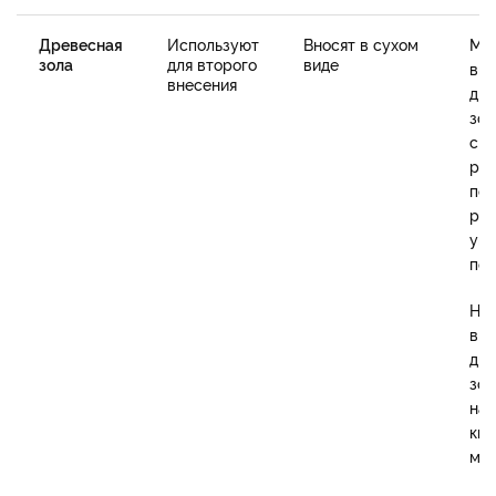
Древесная
Используют
Вносят в сухом
Мо
зола
для второго
виде
вно
внесения
др
зол
с к
рас
пов
рых
ув
поч
Но
вне
др
зол
на
кв
мет