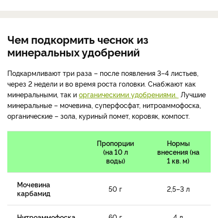
Чем подкормить чеснок из
минеральных удобрений
Подкармливают три раза – после появления 3–4 листьев,
через 2 недели и во время роста головки. Снабжают как
минеральными, так и
органическими удобрениями.
Лучшие
минеральные – мочевина, суперфосфат, нитроаммофоска,
органические – зола, куриный помет, коровяк, компост.
Пропорции
Нормы
(на 10 л
внесения (на
воды)
1 кв. м)
Мочевина
50 г
2,5–3 л
карбамид
Нитроаммофоска
60 г
4 л