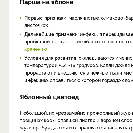
Парша на яблоне
Первые признаки
: маслянистые, оливково-ба
листочках.
Дальнейшие признаки
: инфекция перекидывае
пробковой тканью. Такие яблоки теряют не то
хранению
.
Условия для развития:
склладываются именно в
температурой +12...+18 градусов. Капли дождя
прорастают и внедряются в нежные ткани лис
инфекцию, справиться с которой гораздо слож
Яблонный цветоед
Небольшой, но чрезвычайно прожорливый жук-до
трещинах коры, опавшей листве и верхнем слое 
жуки пробуждаются и отправляются заселять кро