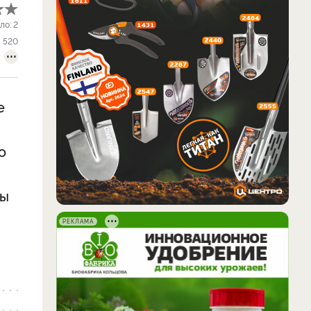
ло:
2
520
е
о
ты
РЕКЛАМА