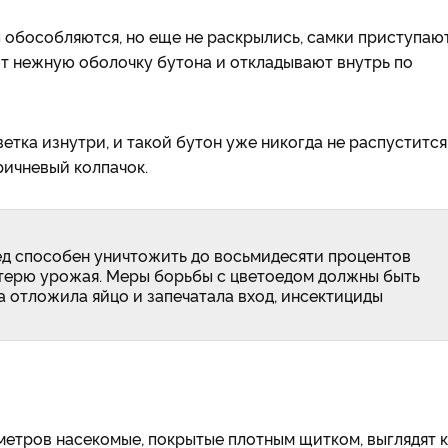
ны обособляются, но еще не раскрылись, самки приступают
т нежную оболочку бутона и откладывают внутрь по
тка изнутри, и такой бутон уже никогда не распустится
ричневый колпачок.
д способен уничтожить до восьмидесяти процентов
отерю урожая. Меры борьбы с цветоедом должны быть
ка отложила яйцо и запечатала вход, инсектициды
иметров насекомые, покрытые плотным щитком, выглядят 