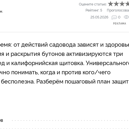
Оцените статью:
Рейтинг:
5
Проголосова
м.
25.05.2026
0
РЕКЛАМА
мя: от действий садовода зависят и здоровь
ия и раскрытия бутонов активизируются три
оед и калифорнийская щитовка. Универсальног
чно понимать, когда и против кого/чего
т бесполезна. Разберём пошаговый план защи
ев