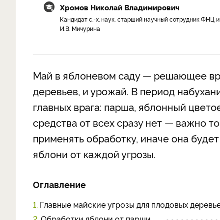
Хромов Николай Владимирович
Кандидат с.-х. наук, старший научный сотрудник ФНЦ и
И.В. Мичурина
Май в яблоневом саду — решающее вре
деревьев, и урожай. В период набухан
главных врага: парша, яблонный цвет
средства от всех сразу нет — важно то
применять обработку, иначе она буде
яблони от каждой угрозы.
Оглавление
1.
Главные майские угрозы для плодовых деревь
2.
Обработки яблони от парши