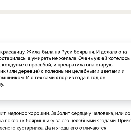
красавицу. Жила-была на Руси боярыня. И делала она
остарилась, а умирать не желала. Очень уж ей хотелось
 колдунье с просьбой, и превратила она старую
ик (или деревце) с полезными целебными цветами и
рышником. И с тех самых пор из года в год он
у.
ачит, медонос хороший. Заболит сердце у человека, или со
 на поклон к боярышнику за его целебными ягодами. Прич
есного кустарника. Да и ягоды его отличаются