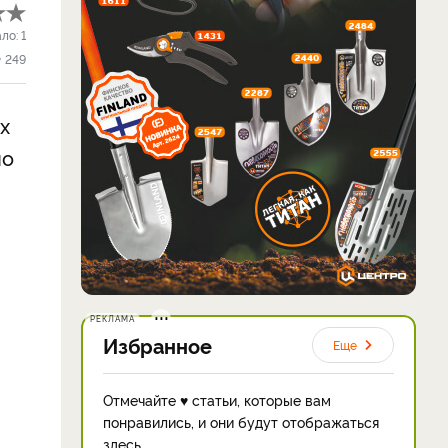
ало:
1
249
х
но
РЕКЛАМА
Избранное
Еще
Отмечайте ♥ статьи, которые вам
понравились, и они будут отображаться
здесь