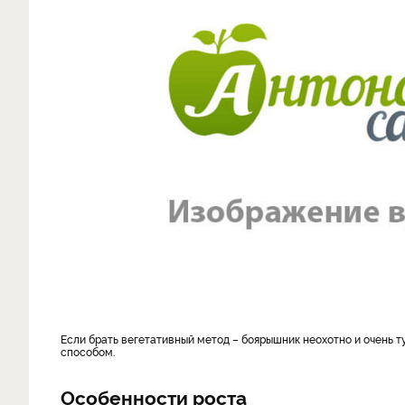
Если брать вегетативный метод – боярышник неохотно и очень туго укореняется. Поэтому мы получаем саженцы исключительно семенным
способом.
Особенности роста