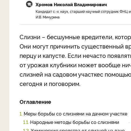
Хромов Николай Владимирович
Кандидат с.-х. наук, старший научный сотрудник ФНЦ и
И.В. Мичурина
Слизни – бесшумные вредители, котор
Они могут причинить существенный вр
перцу и капусте. Если нечасто появлять
от урожая клубники может вообще ниче
слизней на садовом участке
с помощью
сегодня и поговорим.
Оглавление
1.
Меры борьбы со слизнями на дачном участке
1.1.
Народные методы борьбы со слизнями
1.2.
Химические средства от слизней на даче