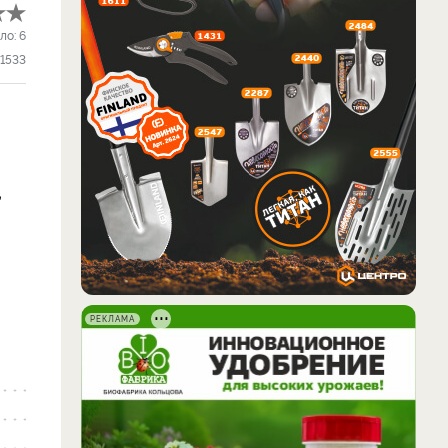
ло:
6
1533
,
РЕКЛАМА