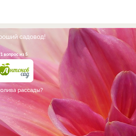
ороший садовод!
1 вопрос из 5
полива рассады?