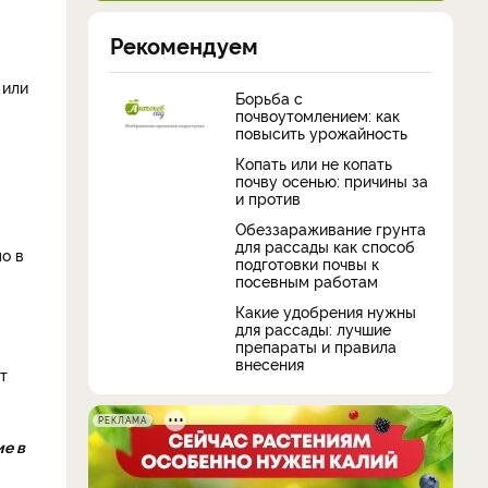
Рекомендуем
 или
Борьба с
почвоутомлением: как
повысить урожайность
Копать или не копать
почву осенью: причины за
и против
Обеззараживание грунта
для рассады как способ
о в
подготовки почвы к
посевным работам
Какие удобрения нужны
для рассады: лучшие
препараты и правила
внесения
т
РЕКЛАМА
е в