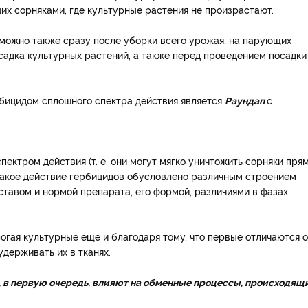
их сорняками, где культурные растения не произрастают.
можно также сразу после уборки всего урожая, на парующих
садка культурных растений, а также перед проведением посадки
бицидом сплошного спектра действия является
Раундап
с
ектром действия (т. е. они могут мягко уничтожить сорняки прям
 Такое действие гербицидов обусловлено различным строением
ставом и нормой препарата, его формой, различиями в фазах
огая культурные еще и благодаря тому, что первые отличаются о
держивать их в тканях.
 в первую очередь, влияют на обменные процессы, происходящи