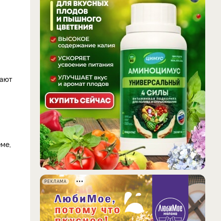
вают
ме,
РЕКЛАМА