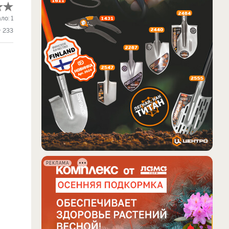
ало:
1
233
РЕКЛАМА