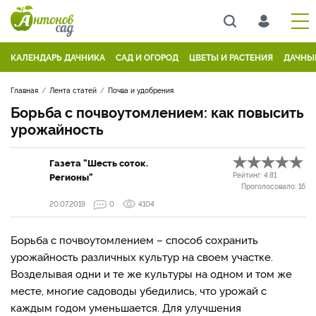
КАЛЕНДАРЬ ДАЧНИКА
САД И ОГОРОД
ЦВЕТЫ И РАСТЕНИЯ
ДАЧНЫ
Главная
Лента статей
Почва и удобрения
Борьба с почвоутомлением: как повысить
урожайность
Газета "Шесть соток.
Регионы"
Рейтинг:
4.81
Проголосовало:
16
20.07.2019
0
4104
Борьба с почвоутомлением – способ сохранить
урожайность различных культур на своем участке.
Возделывая одни и те же культуры на одном и том же
месте, многие садоводы убедились, что урожай с
каждым годом уменьшается. Для улучшения