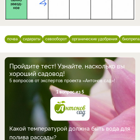
почва
сидераты
севооборот
органические удобрения
биопрепа
Пройдите тест! Узнайте, насколько вы
хороший садовод!
5 вопросов от экспертов проекта «Антонов сад»!
1 вопрос из 5
Какой температурой должна быть вода для
полива рассады?