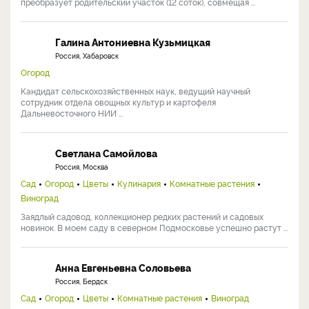
преобразует родительский участок (12 соток), совмещая ...
Галина Антониевна Кузьмицкая
Россия, Хабаровск
Огород
Кандидат сельскохозяйственных наук, ведущий научный
сотрудник отдела овощных культур и картофеля
Дальневосточного НИИ ...
Светлана Самойлова
Россия, Москва
Сад
Огород
Цветы
Кулинария
Комнатные растения
Виноград
Заядлый садовод, коллекционер редких растений и садовых
новинок. В моем саду в северном Подмосковье успешно растут ...
Анна Евгеньевна Соловьева
Россия, Бердск
Сад
Огород
Цветы
Комнатные растения
Виноград