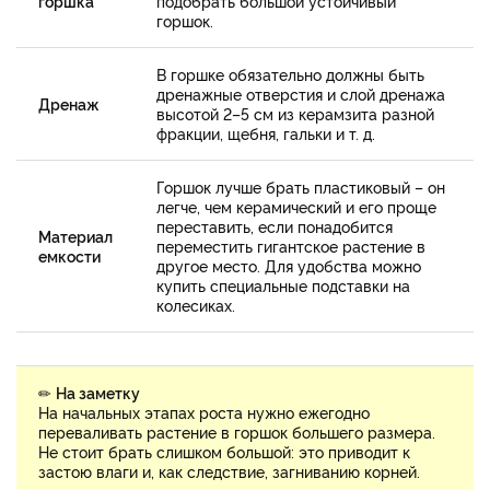
горшка
подобрать большой устойчивый
горшок.
В горшке обязательно должны быть
дренажные отверстия и слой дренажа
Дренаж
высотой 2–5 см из керамзита разной
фракции, щебня, гальки и т. д.
Горшок лучше брать пластиковый – он
легче, чем керамический и его проще
переставить, если понадобится
Материал
переместить гигантское растение в
емкости
другое место. Для удобства можно
купить специальные подставки на
колесиках.
✏
На заметку
На начальных этапах роста нужно ежегодно
переваливать растение в горшок большего размера.
Не стоит брать слишком большой: это приводит к
застою влаги и, как следствие, загниванию корней.