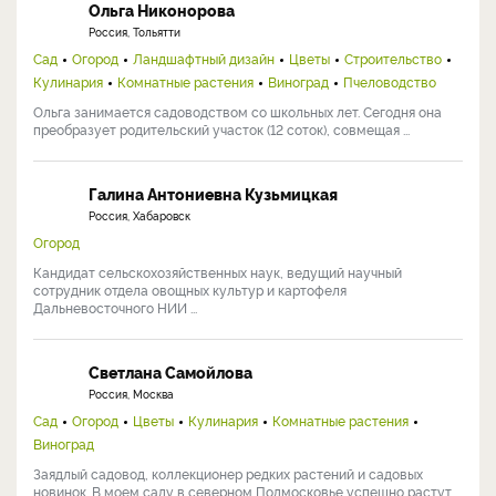
Ольга Никонорова
Россия, Тольятти
Сад
Огород
Ландшафтный дизайн
Цветы
Строительство
Кулинария
Комнатные растения
Виноград
Пчеловодство
Ольга занимается садоводством со школьных лет. Сегодня она
преобразует родительский участок (12 соток), совмещая ...
Галина Антониевна Кузьмицкая
Россия, Хабаровск
Огород
Кандидат сельскохозяйственных наук, ведущий научный
сотрудник отдела овощных культур и картофеля
Дальневосточного НИИ ...
Светлана Самойлова
Россия, Москва
Сад
Огород
Цветы
Кулинария
Комнатные растения
Виноград
Заядлый садовод, коллекционер редких растений и садовых
новинок. В моем саду в северном Подмосковье успешно растут ...