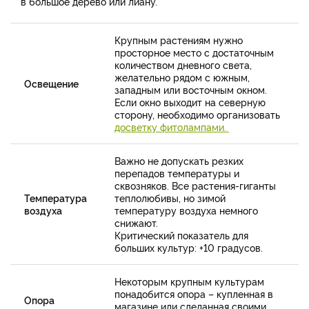
в большое дерево или лиану.
Крупным растениям нужно
просторное место с достаточным
количеством дневного света,
желательно рядом с южным,
Освещение
западным или восточным окном.
Если окно выходит на северную
сторону, необходимо организовать
досветку фитолампами.
Важно не допускать резких
перепадов температуры и
сквозняков. Все растения-гиганты
Температура
теплолюбивы, но зимой
воздуха
температуру воздуха немного
снижают.
Критический показатель для
больших культур: +10 градусов.
Некоторым крупным культурам
понадобится опора – купленная в
Опора
магазине или сделанная своими