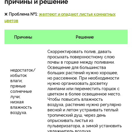
причины и решение
❌
Проблема №1:
желтеют и опадают листья комнатных
цветов
Причины
Решение
Скорректировать полив, давать
просыхать поверхностному слою
почвы в горшке между поливами.
Освещение для большинства
недостаток/
больших растений нужно хорошее,
избыток
но рассеянное. При необходимости
влаги;
нужно организовать досветку
прямые
лампами или переместить горшок с
солнечные
цветком в более освещенное место.
лучи;
Чтобы повысить влажность
низкая
воздуха, растению нужно регулярно
влажность
весной и летом устраивать теплый
воздуха.
тропический душ, через день
опрыскивать листья из
пульверизатора, а зимой установить
увлажнитель воздуха.