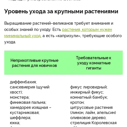
Уровень ухода за крупными растениями
Выращивание растений–великанов требует внимания и
особых знаний по уходу. Есть
растения, которым нужен
минимальный уход
, а есть «капризули», требующие особого
ухода.
Требовательные к
Неприхотливые крупные
уходу комнатные
растения для новичков
гиганты
диффенбахия;
сансевиерия (щучий
фикус лировидный;
хвост);
инжирный фикус;
монстера;
комнатный бамбук;
финиковая пальма;
кротон;
хамедорея изящная –
цитрусовые растения
кустарниковая;
(лимон, лайм, апельсин)
шеффлера;
оливковое дерево;
юкка;
стрелиция Королевская