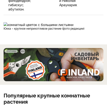
филодендрон;
и Николая
гибискус;
Араукария.
абутилон.
Юкка – крупное неприхотливое растение (фото редакции)
РЕКЛАМА
Популярные крупные комнатные
растения