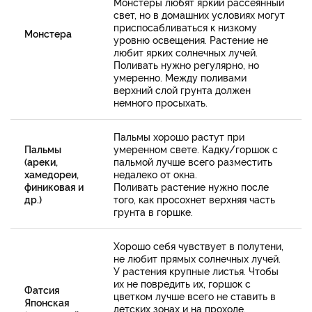
Монстеры любят яркий рассеянный
свет, но в домашних условиях могут
приспосабливаться к низкому
Монстера
уровню освещения. Растение не
любит ярких солнечных лучей.
Поливать нужно регулярно, но
умеренно. Между поливами
верхний слой грунта должен
немного просыхать.
Пальмы хорошо растут при
Пальмы
умеренном свете. Кадку/горшок с
(ареки,
пальмой лучше всего разместить
хамедореи,
недалеко от окна.
финиковая и
Поливать растение нужно после
др.)
того, как просохнет верхняя часть
грунта в горшке.
Хорошо себя чувствует в полутени,
не любит прямых солнечных лучей.
У растения крупные листья. Чтобы
их не повредить их, горшок с
Фатсия
цветком лучше всего не ставить в
Японская
детских зонах и на проходе.