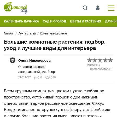
КАЛЕНДАРЬ ДАЧНИКА
САД И ОГОРОД
ЦВЕТЫ И РАСТЕНИЯ
ДАЧНЫ
Главная
Лента статей
Комнатные растения
Большие комнатные растения: подбор,
уход и лучшие виды для интерьера
Ольга Никонорова
Рейтинг:
5
Опытный садовод,
Проголосовало:
1
ландшафтный дизайнер
13.01.2025
0
350
Всем крупным комнатным цветам нужно свободное
пространство, устойчивый горшок с дренажными
отверстиями и яркое рассеянное освещение. Фикус
Бенджамина, монстеру, юкку, шеффлеру, диффенбахию
и другие большие растения выращивают в готовых