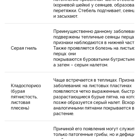
(корневой шейки) у сеянцев, образован
перетяжки. Стебель подгнивает, сеянцы
и засыхают.
Преимущественно данному заболеван
подвержены тепличные сеянцы перца. 
признаки наблюдаются в нижней части 
Серая гниль
Также проявляется болезнь на листьях
перца: они
покрываются буроватыми бугристыми п
а затем – серым налетом.
Чаще встречается в теплицах. Признаки
Кладоспориоз
заболевания: на листовых пластинах
(бурая
появляются четко выраженные, быстро
пятнистость,
разрастающиеся бурые пятна, на котор
листовая
позже образуется серый налет. Вскоре
плесень)
аналогичными пятнами покрывается вс
растение.
Причиной его появления могут служить 
только патогенные грибы, но и дефицит