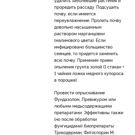
удалить заболевшие растения и
проредить рассаду. Подсушить
почву, если имеется
переувлажнение. Пролить почву
довольно насыщенным
раствором марганцовки
(малинового цвета). Если
инфицировано большинство
сеянцев, то придется заменить
всю почву. Применим прием
опыления грунта золой (1 стакан +
1 чайная ложка медного купороса
в порошке).
Провести опрыскивание
Фундазолом, Превикуром или
любыми медьсодержащими
препаратами. Эффективны также
(но после обработки
фунгицидами) биопрепараты:
Триходермин, Фитоспорин М,