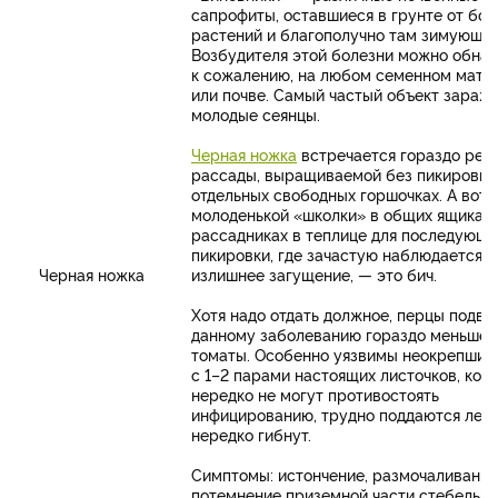
сапрофиты, оставшиеся в грунте от бо
растений и благополучно там зимующие
Возбудителя этой болезни можно обнар
к сожалению, на любом семенном мате
или почве. Самый частый объект зараж
молодые сеянцы.
Черная ножка
встречается гораздо реж
рассады, выращиваемой без пикировки
отдельных свободных горшочках. А вот 
молоденькой «школки» в общих ящиках 
рассадниках в теплице для последующ
пикировки, где зачастую наблюдается
Черная ножка
излишнее загущение, — это бич.
Хотя надо отдать должное, перцы подв
данному заболеванию гораздо меньше, 
томаты. Особенно уязвимы неокрепшие
с 1–2 парами настоящих листочков, кот
нередко не могут противостоять
инфицированию, трудно поддаются леч
нередко гибнут.
Симптомы: истончение, размочаливание
потемнение приземной части стебелько