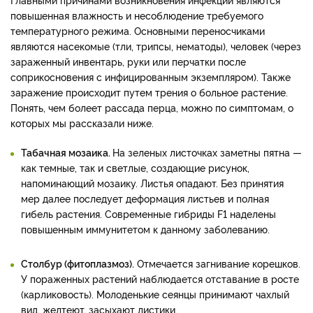
повышенная влажность и несоблюдение требуемого
температурного режима. Основными переносчиками
являются насекомые (тли, трипсы, нематоды), человек (через
зараженный инвентарь, руки или перчатки после
соприкосновения с инфицированным экземпляром). Также
заражение происходит путем трения о больное растение.
Понять, чем болеет рассада перца, можно по симптомам, о
которых мы рассказали ниже.
Табачная мозаика.
На зеленых листочках заметны пятна —
как темные, так и светлые, создающие рисунок,
напоминающий мозаику. Листья опадают. Без принятия
мер далее последует деформация листьев и полная
гибель растения. Современные гибриды F1 наделены
повышенным иммунитетом к данному заболеванию.
Столбур (фитоплазмоз).
Отмечается загнивание корешков.
У пораженных растений наблюдается отставание в росте
(карликовость). Молоденькие сеянцы принимают чахлый
вид, желтеют, засыхают листики.