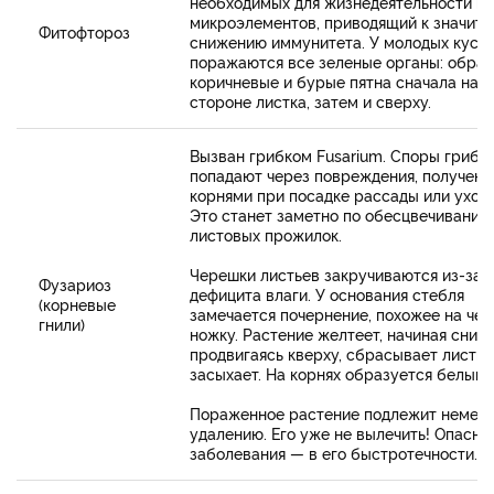
необходимых для жизнедеятельности ма
микроэлементов, приводящий к значит
Фитофтороз
снижению иммунитета. У молодых куст
поражаются все зеленые органы: обра
коричневые и бурые пятна сначала на 
стороне листка, затем и сверху.
Вызван грибком Fusarium. Споры гриба
попадают через повреждения, получен
корнями при посадке рассады или уходе
Это станет заметно по обесцвечиванию
листовых прожилок.
Черешки листьев закручиваются из-за
Фузариоз
дефицита влаги. У основания стебля
(корневые
замечается почернение, похожее на че
гнили)
ножку. Растение желтеет, начиная снизу
продвигаясь кверху, сбрасывает листву
засыхает. На корнях образуется белый н
Пораженное растение подлежит немед
удалению. Его уже не вылечить! Опасно
заболевания — в его быстротечности.