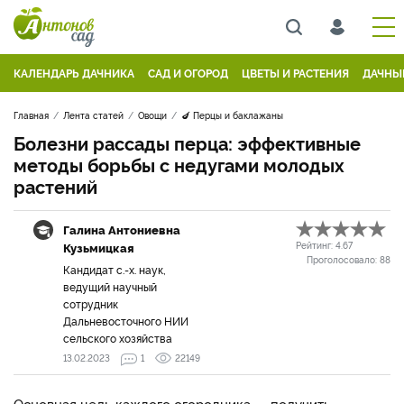
КАЛЕНДАРЬ ДАЧНИКА
САД И ОГОРОД
ЦВЕТЫ И РАСТЕНИЯ
ДАЧНЫ
Главная
Лента статей
Овощи
🍆 Перцы и баклажаны
Болезни рассады перца: эффективные
методы борьбы с недугами молодых
растений
Галина Антониевна
Кузьмицкая
Рейтинг:
4.67
Проголосовало:
88
Кандидат с.-х. наук,
ведущий научный
сотрудник
Дальневосточного НИИ
сельского хозяйства
13.02.2023
1
22149
Основная цель каждого огородника — получить