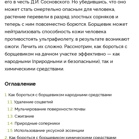
его в честь Д.И. Сосновского. Но убедившись, что оно
может стать смертельно опасным для человека,
растение перевели в разряд злостных сорняков и
теперь с ним повсеместно борются. Борщевик может
нейтрализовать способность кожи человека
противостоять ультрафиолету, в результате возникают
ожоги. Лечить их сложно. Рассмотрим, как бороться с
борщевиком на дачном участке эффективно — как
народными (природными и безопасными), так и
химическими средствами.
Оглавление
1.
Как бороться с борщевиком народными средствами
1.1.
Удаление соцветий
1.2.
Мульчирование поверхности почвы
1.3.
Сжигание
1.4.
Природные соперники
1.5.
Использование уксусной эссенции
2.
Как бороться с борщевиком химическими средствами