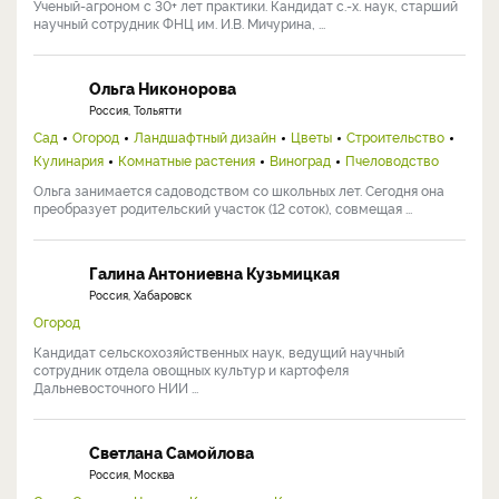
Ученый-агроном с 30+ лет практики. Кандидат с.-х. наук, старший
научный сотрудник ФНЦ им. И.В. Мичурина, ...
Ольга Никонорова
Россия, Тольятти
Сад
Огород
Ландшафтный дизайн
Цветы
Строительство
Кулинария
Комнатные растения
Виноград
Пчеловодство
Ольга занимается садоводством со школьных лет. Сегодня она
преобразует родительский участок (12 соток), совмещая ...
Галина Антониевна Кузьмицкая
Россия, Хабаровск
Огород
Кандидат сельскохозяйственных наук, ведущий научный
сотрудник отдела овощных культур и картофеля
Дальневосточного НИИ ...
Светлана Самойлова
Россия, Москва