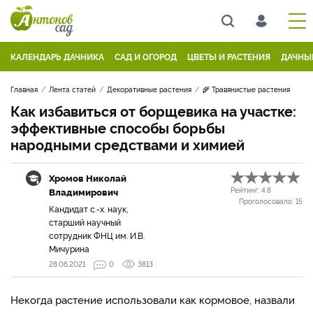
КАЛЕНДАРЬ ДАЧНИКА
САД И ОГОРОД
ЦВЕТЫ И РАСТЕНИЯ
ДАЧНЫ
Главная
Лента статей
Декоративные растения
🌾 Травянистые растения
Как избавиться от борщевика на участке:
эффективные способы борьбы
народными средствами и химией
Хромов Николай
Владимирович
Рейтинг:
4.8
Проголосовало:
15
Кандидат с.-х. наук,
старший научный
сотрудник ФНЦ им. И.В.
Мичурина
28.06.2021
0
3813
Некогда растение использовали как кормовое, назвали