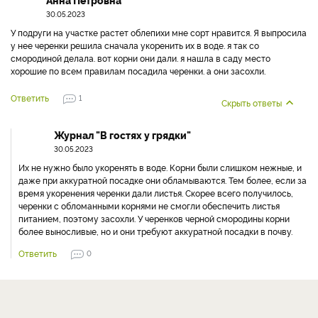
Анна Петровна
30.05.2023
У подруги на участке растет облепихи мне сорт нравится. Я выпросила
у нее черенки решила сначала укоренить их в воде. я так со
смородиной делала. вот корни они дали. я нашла в саду место
хорошие по всем правилам посадила черенки. а они засохли.
Ответить
1
Скрыть ответы
Журнал "В гостях у грядки"
30.05.2023
Их не нужно было укоренять в воде. Корни были слишком нежные, и
даже при аккуратной посадке они обламываются. Тем более, если за
время укоренения черенки дали листья. Скорее всего получилось,
черенки с обломанными корнями не смогли обеспечить листья
питанием, поэтому засохли. У черенков черной смородины корни
более выносливые, но и они требуют аккуратной посадки в почву.
Ответить
0