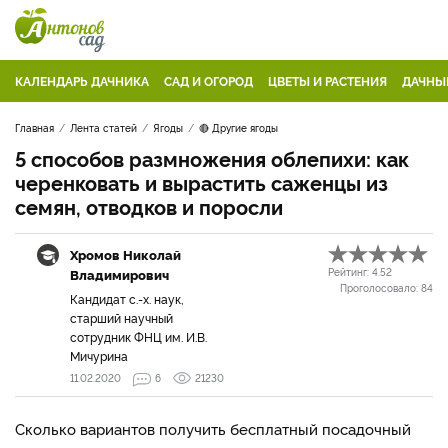
КАЛЕНДАРЬ ДАЧНИКА
САД И ОГОРОД
ЦВЕТЫ И РАСТЕНИЯ
ДАЧНЫ
Главная
Лента статей
Ягоды
🔴 Другие ягоды
5 способов размножения облепихи: как
черенковать и вырастить саженцы из
семян, отводков и поросли
Хромов Николай
Владимирович
Рейтинг:
4.52
Проголосовало:
84
Кандидат с.-х. наук,
старший научный
сотрудник ФНЦ им. И.В.
Мичурина
11.02.2020
6
21230
Сколько вариантов получить бесплатный посадочный