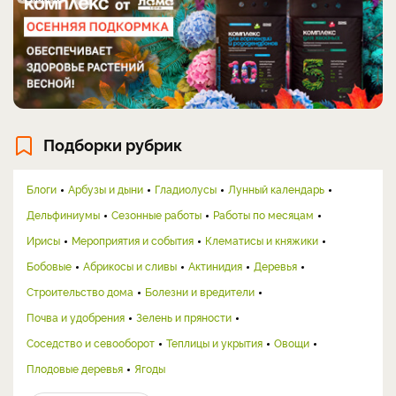
Подборки рубрик
Блоги
Арбузы и дыни
Гладиолусы
Лунный календарь
Дельфиниумы
Сезонные работы
Работы по месяцам
Ирисы
Мероприятия и события
Клематисы и княжики
Бобовые
Абрикосы и сливы
Актинидия
Деревья
Строительство дома
Болезни и вредители
Почва и удобрения
Зелень и пряности
Соседство и севооборот
Теплицы и укрытия
Овощи
Плодовые деревья
Ягоды