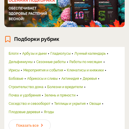
Подборки рубрик
Блоги
Арбузы и дыни
Гладиолусы
Лунный календарь
Дельфиниумы
Сезонные работы
Работы по месяцам
Ирисы
Мероприятия и события
Клематисы и княжики
Бобовые
Абрикосы и сливы
Актинидия
Деревья
Строительство дома
Болезни и вредители
Почва и удобрения
Зелень и пряности
Соседство и севооборот
Теплицы и укрытия
Овощи
Плодовые деревья
Ягоды
Показать все