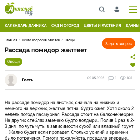
КАЛЕНДАРЬ ДАЧНИКА
САД И ОГОРОД
ЦВЕТЫ И РАСТЕНИЯ
ДАЧНЫ
Главная
Лента вопросов-ответов
Овощи
Задать вопрос
Рассада помидор желтеет
Овощи
09.05.2025
1
105
Гость
На рассаде помидор на листьях, сначала на нижних и
немного на верхних, желтые пятна, будто ожег. Хотя около 2
недель погода пасмурная. Рассада стоит на балконе(черри).
На других стеблях замечаю будто волдыри.. Полив 1 раз в 2-
3 дня., по чуть чуть, в зависимости сухой или влажный грунт
... Жалко будет если пропадет. Столько усилий и времени
было потрачено(. Помоги пожалуйста, посадила впервые..