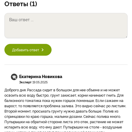
Ответы (1)
Добавить ответ
Екатерина Новикова
Эксперт
19.05.2025
Доброго дня. Рассада сидит в большом для нее объеме и не может
освоить всю воду быстро, грунт закисает, корни начинают гнить. Для
балконного томатика пока нужен горшок поменьше. Если сажаем на
вырост, то появляется проблема залива. Это видно сейчас ро листьям.
Второй момент, просыхать грунту нужно давать больше. Полив из
спринцовки по краю горшка, малыми дозами. Сейчас полива много.
Пупырышки на обратной стороне листа это отек, растение не может
испарить всю воду, что ему дают. Пупырышки на столе - воздушные