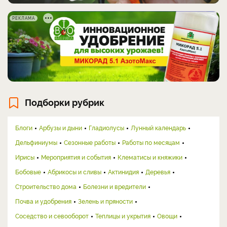
РЕКЛАМА
Подборки рубрик
Блоги
Арбузы и дыни
Гладиолусы
Лунный календарь
Дельфиниумы
Сезонные работы
Работы по месяцам
Ирисы
Мероприятия и события
Клематисы и княжики
Бобовые
Абрикосы и сливы
Актинидия
Деревья
Строительство дома
Болезни и вредители
Почва и удобрения
Зелень и пряности
Соседство и севооборот
Теплицы и укрытия
Овощи