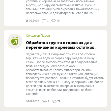
упругие, с нормальным запахом и нормальные
внутри, но снаружи были темные пятна. Куски с
темными пятнами были вырезаны. Какая болезнь и
насколько опасно для употребившего в пищу?
15.09.2025
1
45
Солдатов Павел
Обработка грунта в горшках для
перегнивания корневых остатков .
Здравствуйте! Выращиваю томаты в 5литровых
горшках на лоджии. Через пару недель закончу
сезон. После выкопки томатов для оздоровления
почвы к следующему сезону хочу
обработать(полить) почву фитоспорином или
триходермином. Чем лучше? Какой концентрации
посоветуете раствор. Горшки с грунтом будут стоять
в тепле ещё месяца 1,5-2.,могу задержать и на более
долгий срок в комнате. Во время выращивания
томаты ничем не болели, вредителей не было.
Спасибо!
07.09.2025
2
72