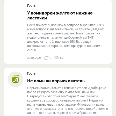
Гость
У помидорки желтеют нижние
листочки
Всем привет! Я новичок в вопросе выращивания! У
меня вопрос к знатокам такой, на томате увядают,
желтеют и даже сохнут листья. Томат растёт на
гидропонике в палатке, удобрения Hesi TNT
дозировка по таблице, свет 150 Вт, воздух
вентелируется хорошо, температура в среднем
21/25.
30.08.2025
1
61
Гость
Не помыли опрыскиватель
Опрыскивались томаты тепеки актарой и дабл фейс ,
после каждого раза опрыскиватель не мыли .
Навредит ли это томатом?через 2 мес томаты
кушаем все хорошо , не вредны ли они ? Недавно(
июль ) опрыскивала препаратом Фитоверм и взяла
этот же опрыскиватель но его помыла водой , можно
ли есть эти томаты через 5 дней и брать с них