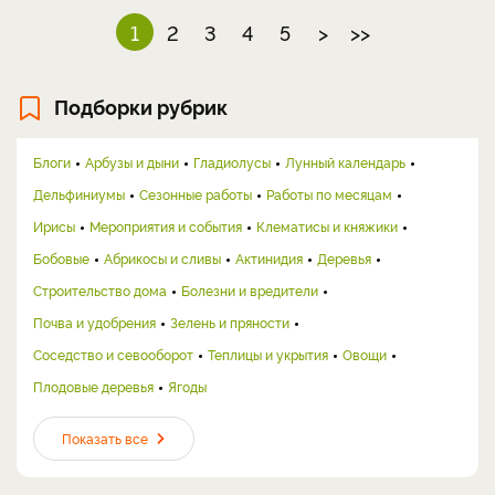
1
2
3
4
5
>
>>
Подборки рубрик
Блоги
Арбузы и дыни
Гладиолусы
Лунный календарь
Дельфиниумы
Сезонные работы
Работы по месяцам
Ирисы
Мероприятия и события
Клематисы и княжики
Бобовые
Абрикосы и сливы
Актинидия
Деревья
Строительство дома
Болезни и вредители
Почва и удобрения
Зелень и пряности
Соседство и севооборот
Теплицы и укрытия
Овощи
Плодовые деревья
Ягоды
Показать все