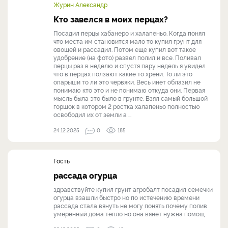
Журин Александр
Кто завелся в моих перцах?
Посадил перцы хабанеро и халапеньо. Когда понял
что места им становится мало то купил грунт для
овощей и рассадил. Потом еще купил вот такое
удобрение (на фото) развел полил и все. Поливал
перцы раз в неделю и спустя пару недель я увидел
что в перцах ползают какие то хрени. То ли это
опарыши то ли это червяки. Весь инет облазил не
понимаю кто это и не понимаю откуда они. Первая
мысль была это было в грунте. Взял самый большой
горшок в котором 2 ростка халапеньо полностью
освободил их от земли а ...
24.12.2025
0
185
Гость
рассада огурца
здравствуйте купил грунт агробалт посадил семечки
огурца взашли быстро но по истечению времени
рассада стала вянуть не могу понять почему полив
умеренный дома тепло но она вянет нужна помощ