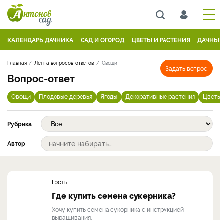
КАЛЕНДАРЬ ДАЧНИКА
САД И ОГОРОД
ЦВЕТЫ И РАСТЕНИЯ
ДАЧНЫ
Главная
Лента вопросов-ответов
Овощи
Задать вопрос
Вопрос-ответ
Овощи
Плодовые деревья
Ягоды
Декоративные растения
Цвет
Рубрика
Автор
Гость
Где купить семена сукерника?
Хочу купить семена сукорника с инструкцией
выращивания.