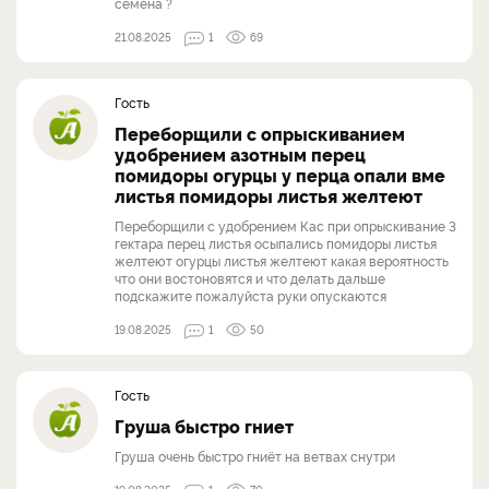
семена ?
21.08.2025
1
69
Гость
Переборщили с опрыскиванием
удобрением азотным перец
помидоры огурцы у перца опали вме
листья помидоры листья желтеют
Переборщили с удобрением Кас при опрыскивание 3
гектара перец листья осыпались помидоры листья
желтеют огурцы листья желтеют какая вероятность
что они востоновятся и что делать дальше
подскажите пожалуйста руки опускаются
19.08.2025
1
50
Гость
Груша быстро гниет
Груша очень быстро гниёт на ветвах снутри