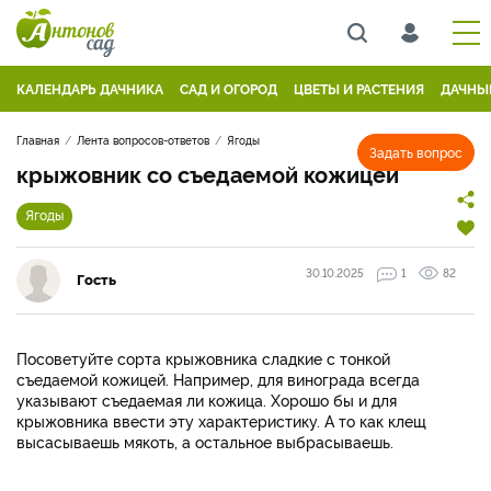
КАЛЕНДАРЬ ДАЧНИКА
САД И ОГОРОД
ЦВЕТЫ И РАСТЕНИЯ
ДАЧНЫ
Главная
Лента вопросов-ответов
Ягоды
Задать вопрос
крыжовник со съедаемой кожицей
Ягоды
30.10.2025
1
82
Гость
Посоветуйте сорта крыжовника сладкие с тонкой
съедаемой кожицей. Например, для винограда всегда
указывают съедаемая ли кожица. Хорошо бы и для
крыжовника ввести эту характеристику. А то как клещ
высасываешь мякоть, а остальное выбрасываешь.