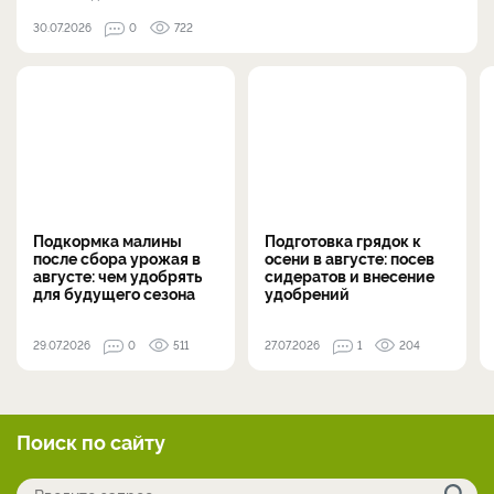
30.07.2026
0
722
Подкормка малины
Подготовка грядок к
после сбора урожая в
осени в августе: посев
августе: чем удобрять
сидератов и внесение
для будущего сезона
удобрений
29.07.2026
0
511
27.07.2026
1
204
Поиск по сайту