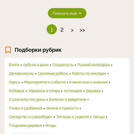
Показать ещё
1
2
>
>>
Подборки рубрик
Блоги
Арбузы и дыни
Гладиолусы
Лунный календарь
Дельфиниумы
Сезонные работы
Работы по месяцам
Ирисы
Мероприятия и события
Клематисы и княжики
Бобовые
Абрикосы и сливы
Актинидия
Деревья
Строительство дома
Болезни и вредители
Почва и удобрения
Зелень и пряности
Соседство и севооборот
Теплицы и укрытия
Овощи
Плодовые деревья
Ягоды