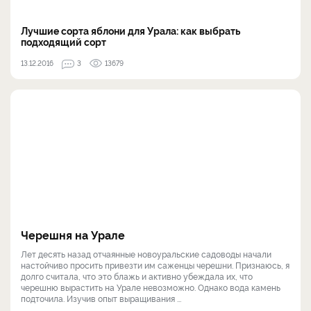
Лучшие сорта яблони для Урала: как выбрать
подходящий сорт
13.12.2016
3
13679
Черешня на Урале
Лет десять назад отчаянные новоуральские садоводы начали
настойчиво просить привезти им саженцы черешни. Признаюсь, я
долго считала, что это блажь и активно убеждала их, что
черешню вырастить на Урале невозможно. Однако вода камень
подточила. Изучив опыт выращивания ...