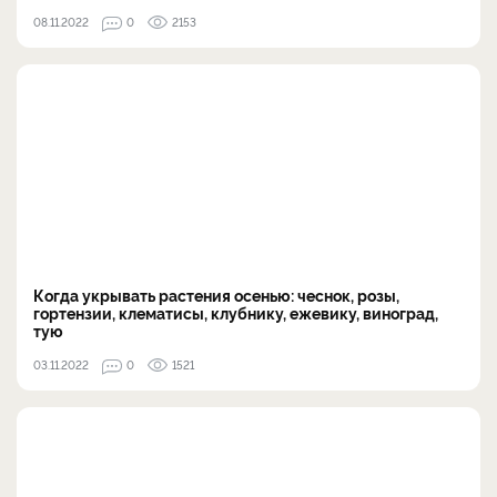
08.11.2022
0
2153
Когда укрывать растения осенью: чеснок, розы,
гортензии, клематисы, клубнику, ежевику, виноград,
тую
03.11.2022
0
1521