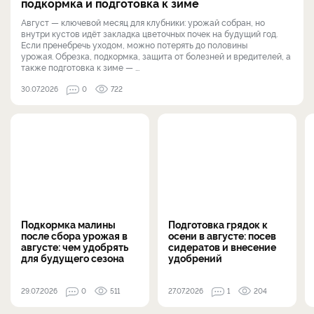
подкормка и подготовка к зиме
Август — ключевой месяц для клубники: урожай собран, но
внутри кустов идёт закладка цветочных почек на будущий год.
Если пренебречь уходом, можно потерять до половины
урожая. Обрезка, подкормка, защита от болезней и вредителей, а
также подготовка к зиме — ...
30.07.2026
0
722
Подкормка малины
Подготовка грядок к
после сбора урожая в
осени в августе: посев
августе: чем удобрять
сидератов и внесение
для будущего сезона
удобрений
29.07.2026
0
511
27.07.2026
1
204