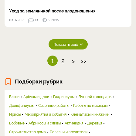
Уход за земляникой после плодоношения
03.07.2021
13
182696
Показать ещё
1
2
>
>>
Подборки рубрик
Блоги
Арбузы и дыни
Гладиолусы
Лунный календарь
Дельфиниумы
Сезонные работы
Работы по месяцам
Ирисы
Мероприятия и события
Клематисы и княжики
Бобовые
Абрикосы и сливы
Актинидия
Деревья
Строительство дома
Болезни и вредители