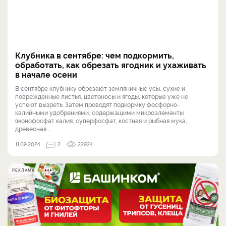
Клубника в сентябре: чем подкормить,
обработать, как обрезать ягодник и ухаживать
в начале осени
В сентябре клубнику обрезают земляничные усы, сухие и
поврежденные листья, цветоносы и ягоды, которые уже не
успеют вызреть. Затем проводят подкормку фосфорно-
калийными удобрениями, содержащими микроэлементы
(монофосфат калия, суперфосфат, костная и рыбная мука,
древесная ...
11.09.2024
2
22924
РЕКЛАМА