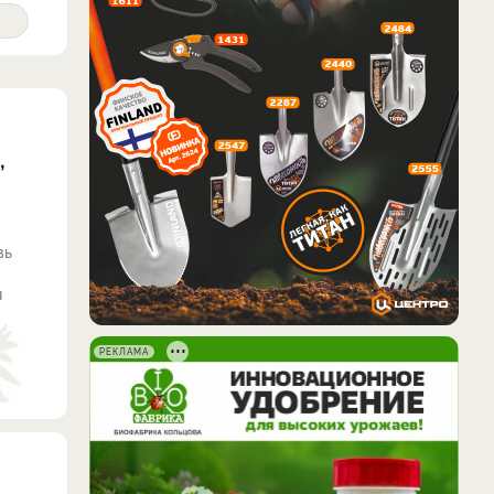
,
вь
я
РЕКЛАМА