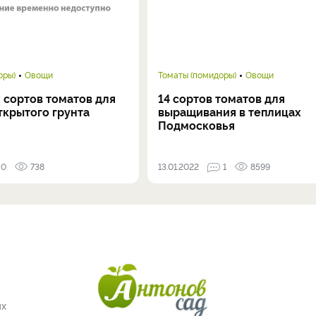
оры)
Овощи
Томаты (помидоры)
Овощи
 сортов томатов для
14 сортов томатов для
ткрытого грунта
выращивания в теплицах
Подмосковья
0
738
13.01.2022
1
8599
ых