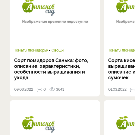
Томаты (помидоры)
Овощи
Томаты (помид
Сорт помидоров Санька: фото,
Сорта кис
описание, характеристики,
выращиван
особенности выращивания и
описание 
ухода
сумочек
09.08.2022
0
3641
01.03.2022