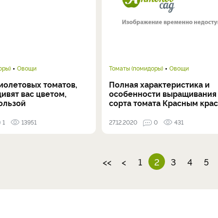
оры)
Овощи
Томаты (помидоры)
Овощи
иолетовых томатов,
Полная характеристика и
ивят вас цветом,
особенности выращивания
пользой
сорта томата Красным крас
1
13951
27.12.2020
0
431
<<
<
1
2
3
4
5