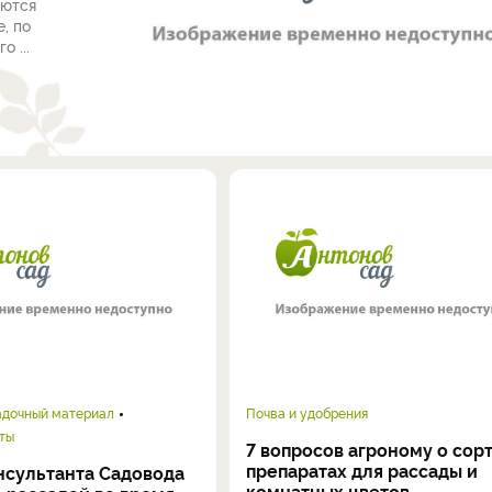
аются
, по
 ...
адочный материал
Почва и удобрения
ты
7 вопросов агроному о сорт
препаратах для рассады и
нсультанта Садовода
комнатных цветов