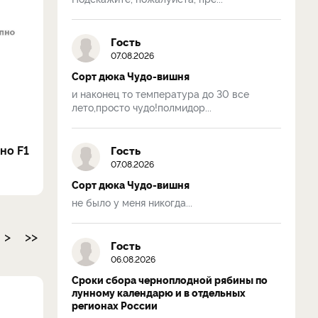
Гость
07.08.2026
Сорт дюка Чудо-вишня
и наконец то температура до 30 все
лето,просто чудо!полмидор...
но F1
Гость
07.08.2026
Сорт дюка Чудо-вишня
не было у меня никогда...
>
>>
Гость
06.08.2026
Сроки сбора черноплодной рябины по
лунному календарю и в отдельных
регионах России