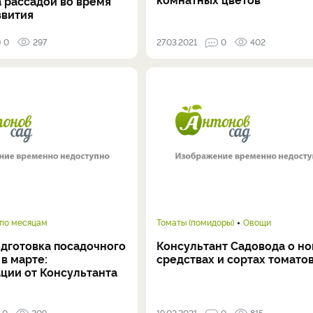
а рассадой во время
звития
0
297
27.03.2021
0
402
 по месяцам
Томаты (помидоры)
Овощи
одготовка посадочного
Консультант Садовода о н
в марте:
средствах и сортах томато
ции от Консультанта
0
209
19.02.2021
0
815