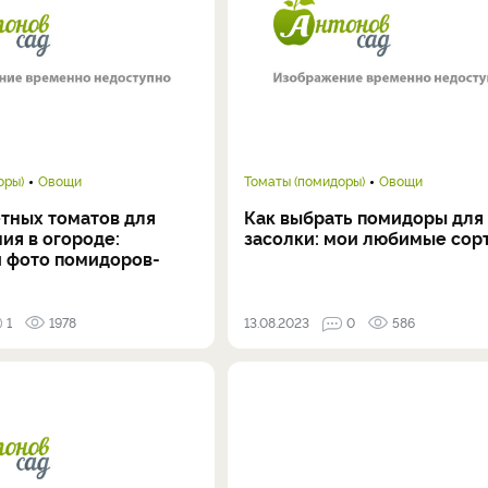
оры)
Овощи
Томаты (помидоры)
Овощи
етных томатов для
Как выбрать помидоры для
ия в огороде:
засолки: мои любимые сор
и фото помидоров-
1
1978
13.08.2023
0
586