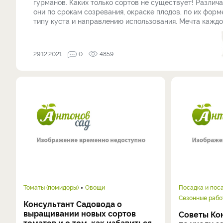
гурманов. Каких только сортов не существует! Различ
они по срокам созревания, окраске плодов, по их форме
типу куста и направлению использования. Мечта каждого
29.12.2021
0
4859
Томаты (помидоры)
Овощи
Посадка и пос
Сезонные рабо
Консультант Садовода о
выращивании новых сортов
Советы Ко
томатов и о том, как избавиться