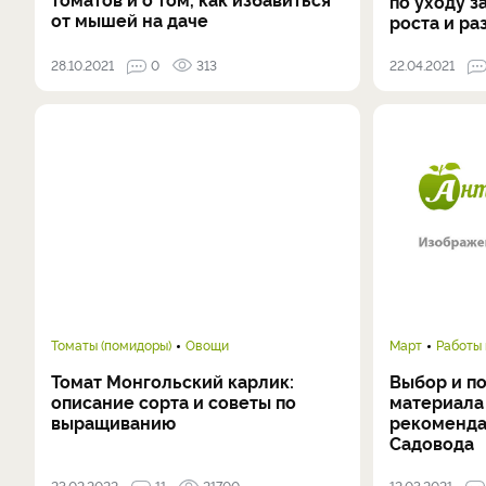
по уходу з
от мышей на даче
роста и ра
28.10.2021
0
313
22.04.2021
Томаты (помидоры)
Овощи
Март
Работы
Томат Монгольский карлик:
Выбор и п
описание сорта и советы по
материала 
выращиванию
рекоменда
Садовода
23.02.2022
11
21700
12.03.2021