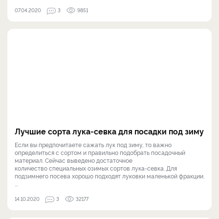
07.04.2020
3
9851
Лучшие сорта лука-севка для посадки под зиму
Если вы предпочитаете сажать лук под зиму, то важно
определиться с сортом и правильно подобрать посадочный
материал. Сейчас выведено достаточное
количество специальных озимых сортов лука-севка. Для
подзимнего посева хорошо подходят луковки маленькой фракции.
...
14.10.2020
3
32177