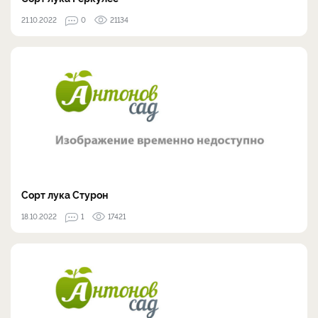
21.10.2022
0
21134
Сорт лука Стурон
18.10.2022
1
17421