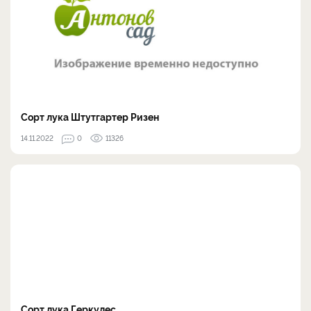
Сорт лука Штутгартер Ризен
14.11.2022
0
11326
Сорт лука Геркулес