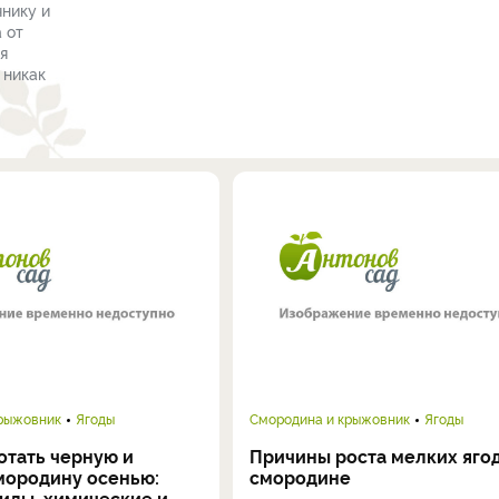
чнику и
 от
я
 никак
крыжовник
Ягоды
Смородина и крыжовник
Ягоды
отать черную и
Причины роста мелких ягод
мородину осенью:
смородине
иды, химические и