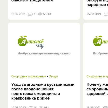
народные 
13.09.2021
7
55661
25.08.2021
Смородина и крыжовник
Ягоды
Смородина и 
Уход за ягодными кустарниками
Почему же
после плодоношения:
смородины
подготовка смородины и
здоровый 
крыжовника к зиме
19.08.2022
0
981
16.06.2021