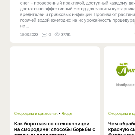
снег – проверенный практикой, доступный каждому да
достаточно эффективный метод для защиты кустарника
вредителей и грибковых инфекций. Проливают растени
горячей водой ежегодно: на их урожайность процедура
не ...
18.03.2022
0
37781
Смородина и крыжовник
Ягоды
Смородина и 
Как бороться со стеклянницей
Чем обраб
на смородине: способы борьбы с
красную с
опасным вредителем
биофунгиц