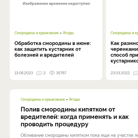
Смородина и крыжовник
Ягоды
Смородина и 
Обработка смородины в июне:
Как размн
как защитить кустарник от
черенками
болезней и вредителей
способ пр
кустарнико
13.06.2023
2
35767
23.03.2022
Смородина и крыжовник
Ягоды
Полив смородины кипятком от
вредителей: когда применять и как
проводить процедуру
Обливание смородины кипятком пока еще на участке 