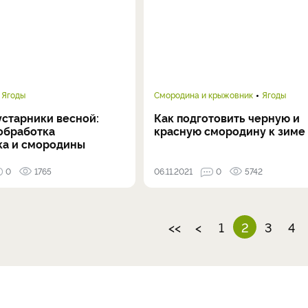
Ягоды
Смородина и крыжовник
Ягоды
устарники весной:
Как подготовить черную и
 обработка
красную смородину к зиме
а и смородины
0
1765
06.11.2021
0
5742
<<
<
1
2
3
4