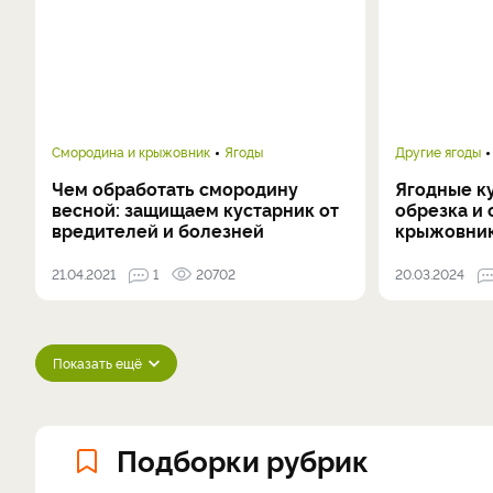
Смородина и крыжовник
Ягоды
Другие ягоды
Чем обработать смородину
Ягодные к
весной: защищаем кустарник от
обрезка и
вредителей и болезней
крыжовник
21.04.2021
1
20702
20.03.2024
Показать ещё
Подборки рубрик