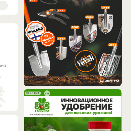
жно
ь
РЕКЛАМА