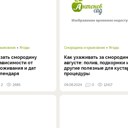
крыжовник
Ягоды
Смородина и крыжовник
Ягоды
езать смородину
Как ухаживать за смородин
ависимости от
августе: полив, подкормки 
роживания и дат
другие полезные для куста
алендаря
процедуры
2
2685
09.08.2024
0
12417