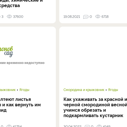
средства
3
37600
19.08.2021
0
6718
крыжовник
Ягоды
Смородина и крыжовник
Ягоды
лтеют листья
Как ухаживать за красной 
 и как вернуть им
черной смородиной весной
вид
учимся обрезать и
подкармливать кустарник
0
41754
30.04.2022
0
4149