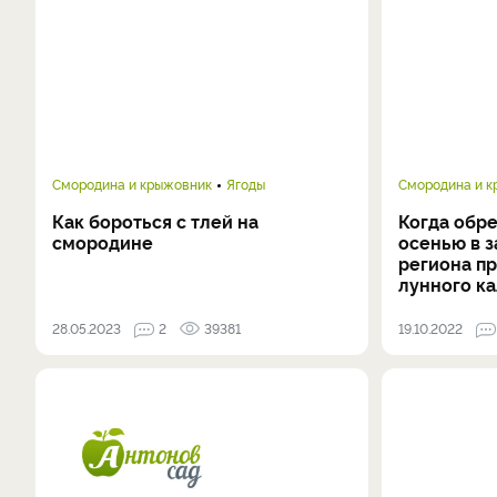
Смородина и крыжовник
Ягоды
Смородина и 
Как бороться с тлей на
Когда обр
смородине
осенью в з
региона п
лунного к
28.05.2023
2
39381
19.10.2022