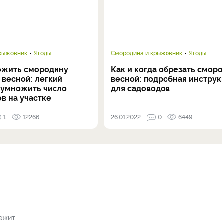
крыжовник
Ягоды
Смородина и крыжовник
Ягоды
ожить смородину
Как и когда обрезать смор
 весной: легкий
весной: подробная инструк
иумножить число
для садоводов
в на участке
1
12266
26.01.2022
0
6449
лежит