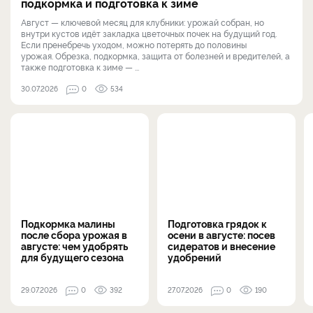
подкормка и подготовка к зиме
Август — ключевой месяц для клубники: урожай собран, но
внутри кустов идёт закладка цветочных почек на будущий год.
Если пренебречь уходом, можно потерять до половины
урожая. Обрезка, подкормка, защита от болезней и вредителей, а
также подготовка к зиме — ...
30.07.2026
0
534
Подкормка малины
Подготовка грядок к
после сбора урожая в
осени в августе: посев
августе: чем удобрять
сидератов и внесение
для будущего сезона
удобрений
29.07.2026
0
392
27.07.2026
0
190