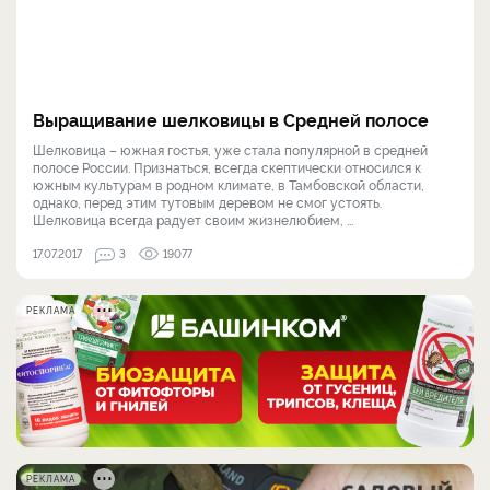
Выращивание шелковицы в Средней полосе
Шелковица – южная гостья, уже стала популярной в средней
полосе России. Признаться, всегда скептически относился к
южным культурам в родном климате, в Тамбовской области,
однако, перед этим тутовым деревом не смог устоять.
Шелковица всегда радует своим жизнелюбием, ...
17.07.2017
3
19077
РЕКЛАМА
РЕКЛАМА