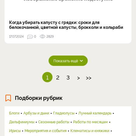
Когда убирать капусту с грядки: сроки для
белокочанной, цветной капусты, брокколи и кольраби
17.07.2024
0
2829
Показать ещё
1
2
3
>
>>
Подборки рубрик
Блоги
Арбузы и дыни
Гладиолусы
Лунный календарь
Дельфиниумы
Сезонные работы
Работы по месяцам
Ирисы
Мероприятия и события
Клематисы и княжики