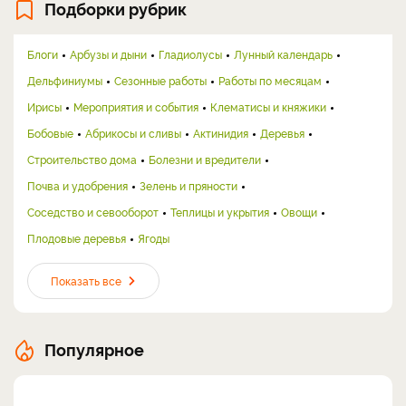
Подборки рубрик
Блоги
Арбузы и дыни
Гладиолусы
Лунный календарь
Дельфиниумы
Сезонные работы
Работы по месяцам
Ирисы
Мероприятия и события
Клематисы и княжики
Бобовые
Абрикосы и сливы
Актинидия
Деревья
Строительство дома
Болезни и вредители
Почва и удобрения
Зелень и пряности
Соседство и севооборот
Теплицы и укрытия
Овощи
Плодовые деревья
Ягоды
Показать все
Популярное