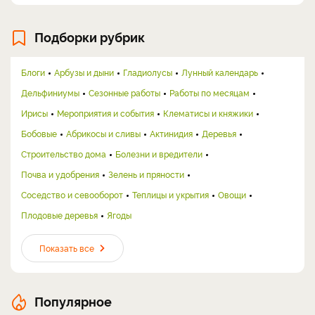
Подборки рубрик
Блоги
Арбузы и дыни
Гладиолусы
Лунный календарь
Дельфиниумы
Сезонные работы
Работы по месяцам
Ирисы
Мероприятия и события
Клематисы и княжики
Бобовые
Абрикосы и сливы
Актинидия
Деревья
Строительство дома
Болезни и вредители
Почва и удобрения
Зелень и пряности
Соседство и севооборот
Теплицы и укрытия
Овощи
Плодовые деревья
Ягоды
Показать все
Популярное