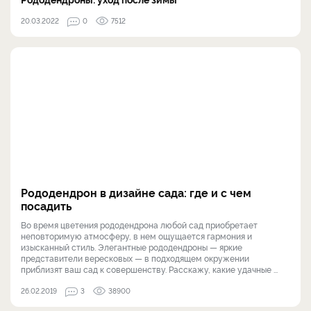
20.03.2022
0
7512
Рододендрон в дизайне сада: где и с чем
посадить
Во время цветения рододендрона любой сад приобретает
неповторимую атмосферу, в нем ощущается гармония и
изысканный стиль. Элегантные рододендроны — яркие
представители вересковых — в подходящем окружении
приблизят ваш сад к совершенству. Расскажу, какие удачные ...
26.02.2019
3
38900