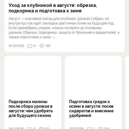
Уход за клубникой в августе: обрезка,
подкормка и подготовка к зиме
Август — ключевой месяц для клубники: урожай собран, но
внутри кустов идёт закладка цветочных почек на будущий год.
Если пренебречь уходом, можно потерять до половины
урожая. Обрезка, подкормка, защита от болезней и вредителей, а
также подготовка к зиме — ...
30.07.2026
0
722
Подкормка малины
Подготовка грядок к
после сбора урожая в
осени в августе: посев
августе: чем удобрять
сидератов и внесение
для будущего сезона
удобрений
29.07.2026
0
511
27.07.2026
1
204