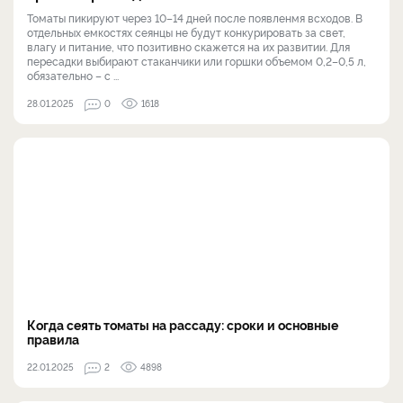
Томаты пикируют через 10–14 дней после появленмя всходов. В
отдельных емкостях сеянцы не будут конкурировать за свет,
влагу и питание, что позитивно скажется на их развитии. Для
пересадки выбирают стаканчики или горшки объемом 0,2–0,5 л,
обязательно – с ...
28.01.2025
0
1618
Когда сеять томаты на рассаду: сроки и основные
правила
22.01.2025
2
4898