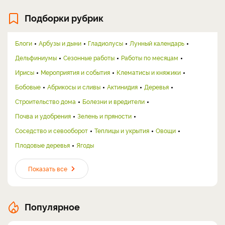
Подборки рубрик
Блоги
Арбузы и дыни
Гладиолусы
Лунный календарь
Дельфиниумы
Сезонные работы
Работы по месяцам
Ирисы
Мероприятия и события
Клематисы и княжики
Бобовые
Абрикосы и сливы
Актинидия
Деревья
Строительство дома
Болезни и вредители
Почва и удобрения
Зелень и пряности
Соседство и севооборот
Теплицы и укрытия
Овощи
Плодовые деревья
Ягоды
Показать все
Популярное