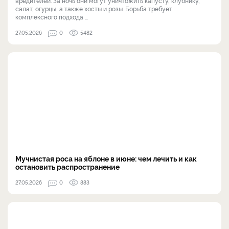
вредителей. За ночь они могут уничтожить капусту, клубнику,
салат, огурцы, а также хосты и розы. Борьба требует
комплексного подхода ...
27.05.2026
0
5482
Мучнистая роса на яблоне в июне: чем лечить и как
остановить распространение
27.05.2026
0
883