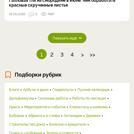
красные скрученные листья
25.05.2026
0
7487
Показать ещё
1
2
3
4
>
>>
Подборки рубрик
Блоги
Арбузы и дыни
Гладиолусы
Лунный календарь
Дельфиниумы
Сезонные работы
Работы по месяцам
Ирисы
Мероприятия и события
Клематисы и княжики
Бобовые
Абрикосы и сливы
Актинидия
Деревья
Строительство дома
Болезни и вредители
Почва и удобрения
Зелень и пряности