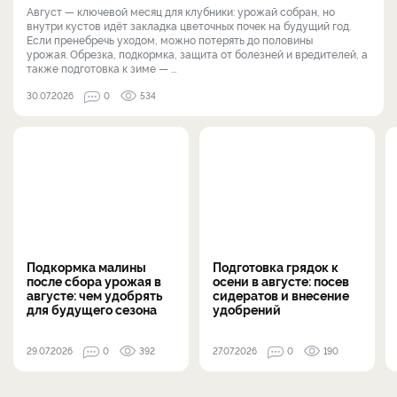
Август — ключевой месяц для клубники: урожай собран, но
внутри кустов идёт закладка цветочных почек на будущий год.
Если пренебречь уходом, можно потерять до половины
урожая. Обрезка, подкормка, защита от болезней и вредителей, а
также подготовка к зиме — ...
30.07.2026
0
534
Подкормка малины
Подготовка грядок к
после сбора урожая в
осени в августе: посев
августе: чем удобрять
сидератов и внесение
для будущего сезона
удобрений
29.07.2026
0
392
27.07.2026
0
190