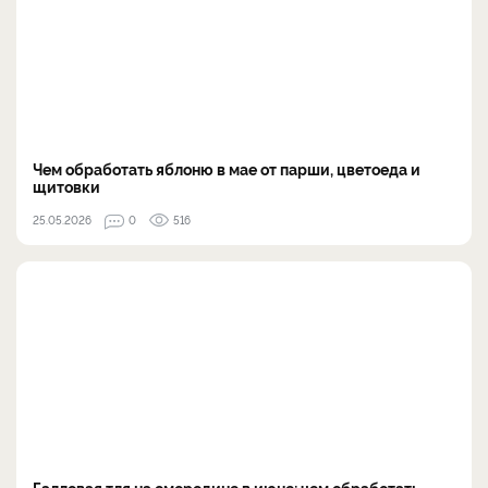
Чем обработать яблоню в мае от парши, цветоеда и
щитовки
25.05.2026
0
516
Галловая тля на смородине в июне: чем обработать