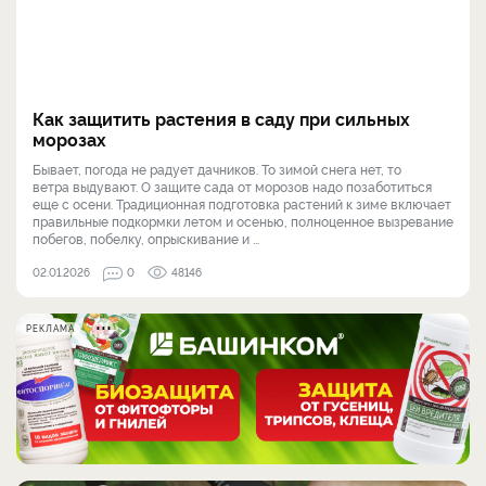
Как защитить растения в саду при сильных
морозах
Бывает, погода не радует дачников. То зимой снега нет, то
ветра выдувают. О защите сада от морозов надо позаботиться
еще с осени. Традиционная подготовка растений к зиме включает
правильные подкормки летом и осенью, полноценное вызревание
побегов, побелку, опрыскивание и ...
02.01.2026
0
48146
РЕКЛАМА