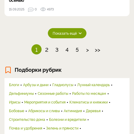
15.09.2025
0
4973
Показать ещё
1
2
3
4
5
>
>>
Подборки рубрик
Блоги
Арбузы и дыни
Гладиолусы
Лунный календарь
Дельфиниумы
Сезонные работы
Работы по месяцам
Ирисы
Мероприятия и события
Клематисы и княжики
Бобовые
Абрикосы и сливы
Актинидия
Деревья
Строительство дома
Болезни и вредители
Почва и удобрения
Зелень и пряности