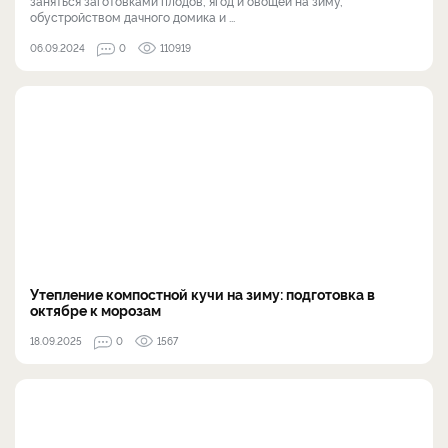
заняться заготовками плодов, ягод и овощей на зиму,
обустройством дачного домика и ...
06.09.2024
0
110919
Утепление компостной кучи на зиму: подготовка в
октябре к морозам
18.09.2025
0
1567