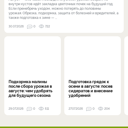
внутри кустов идёт закладка цветочных почек на будущий год.
Если пренебречь уходом, можно потерять до половины
урожая. Обрезка, подкормка, защита от болезней и вредителей, а
также подготовка к зиме — ...
30.07.2026
0
722
Подкормка малины
Подготовка грядок к
после сбора урожая в
осени в августе: посев
августе: чем удобрять
сидератов и внесение
для будущего сезона
удобрений
29.07.2026
0
511
27.07.2026
0
204