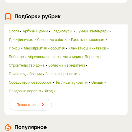
Подборки рубрик
Блоги
Арбузы и дыни
Гладиолусы
Лунный календарь
Дельфиниумы
Сезонные работы
Работы по месяцам
Ирисы
Мероприятия и события
Клематисы и княжики
Бобовые
Абрикосы и сливы
Актинидия
Деревья
Строительство дома
Болезни и вредители
Почва и удобрения
Зелень и пряности
Соседство и севооборот
Теплицы и укрытия
Овощи
Плодовые деревья
Ягоды
Показать все
Популярное