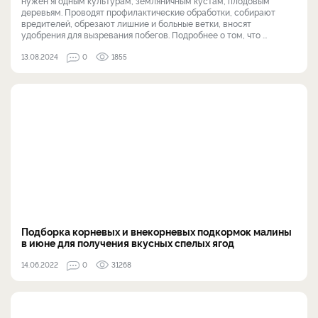
нужен ягодным культурам, земляничным кустам, плодовым
деревьям. Проводят профилактические обработки, собирают
вредителей, обрезают лишние и больные ветки, вносят
удобрения для вызревания побегов. Подробнее о том, что ...
13.08.2024
0
1855
Подборка корневых и внекорневых подкормок малины
в июне для получения вкусных спелых ягод
14.06.2022
0
31268