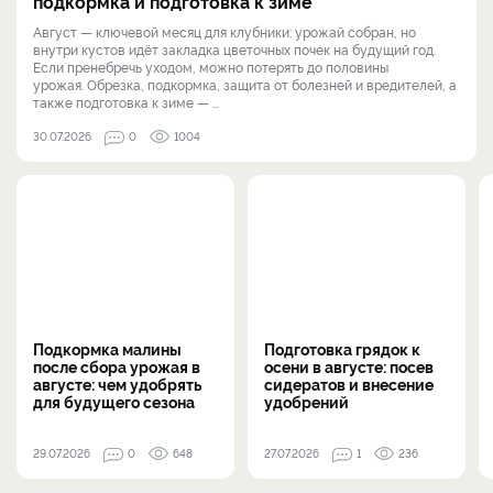
подкормка и подготовка к зиме
Август — ключевой месяц для клубники: урожай собран, но
внутри кустов идёт закладка цветочных почек на будущий год.
Если пренебречь уходом, можно потерять до половины
урожая. Обрезка, подкормка, защита от болезней и вредителей, а
также подготовка к зиме — ...
30.07.2026
0
1004
Подкормка малины
Подготовка грядок к
после сбора урожая в
осени в августе: посев
августе: чем удобрять
сидератов и внесение
для будущего сезона
удобрений
29.07.2026
0
648
27.07.2026
1
236