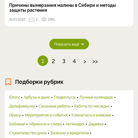
Причины вымерзания малины в Сибири и методы
защиты растения
15.03.2022
2
1789
Показать ещё
1
2
3
4
>
>>
Подборки рубрик
Блоги
Арбузы и дыни
Гладиолусы
Лунный календарь
Дельфиниумы
Сезонные работы
Работы по месяцам
Ирисы
Мероприятия и события
Клематисы и княжики
Бобовые
Абрикосы и сливы
Актинидия
Деревья
Строительство дома
Болезни и вредители