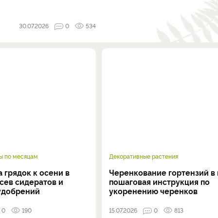
30.07.2026
0
534
ы по месяцам
Декоративные растения
 грядок к осени в
Черенкование гортензий в 
осев сидератов и
пошаговая инструкция по
удобрений
укоренению черенков
0
190
15.07.2026
0
813