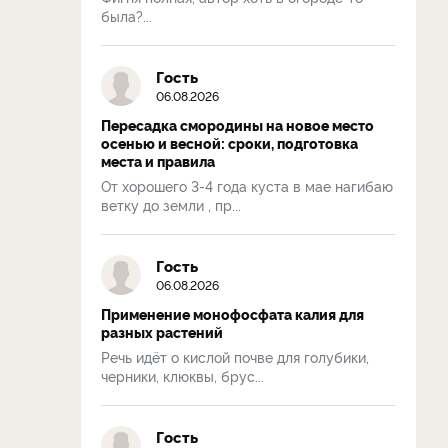
была?...
Гость
06.08.2026
Пересадка смородины на новое место
осенью и весной: сроки, подготовка
места и правила
От хорошего 3-4 года куста в мае нагибаю
ветку до земли , пр...
Гость
06.08.2026
Применение монофосфата калия для
разных растений
Речь идёт о кислой почве для голубики,
черники, клюквы, брус...
Гость