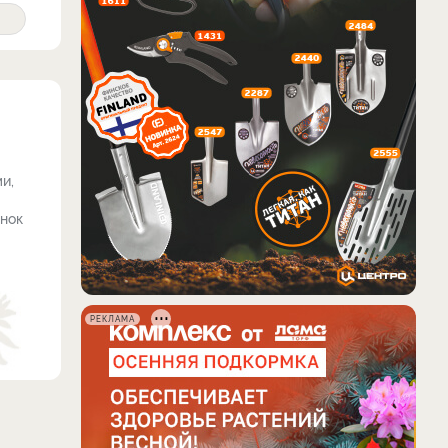
и,
снок
РЕКЛАМА