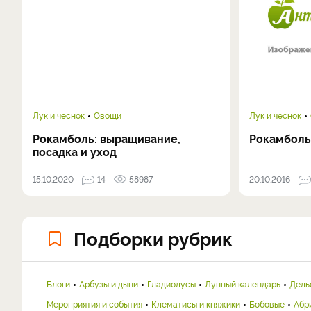
Лук и чеснок
Овощи
Лук и чеснок
Рокамболь: выращивание,
Рокамболь:
посадка и уход
15.10.2020
14
58987
20.10.2016
Подборки рубрик
Блоги
Арбузы и дыни
Гладиолусы
Лунный календарь
Дель
Мероприятия и события
Клематисы и княжики
Бобовые
Абр