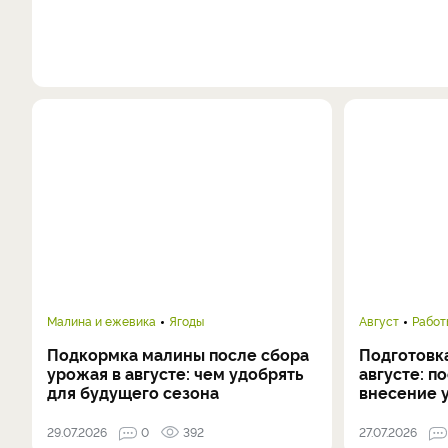
Малина и ежевика
Ягоды
Август
Работ
Подкормка малины после сбора
Подготовка
урожая в августе: чем удобрять
августе: п
для будущего сезона
внесение 
29.07.2026
0
392
27.07.2026