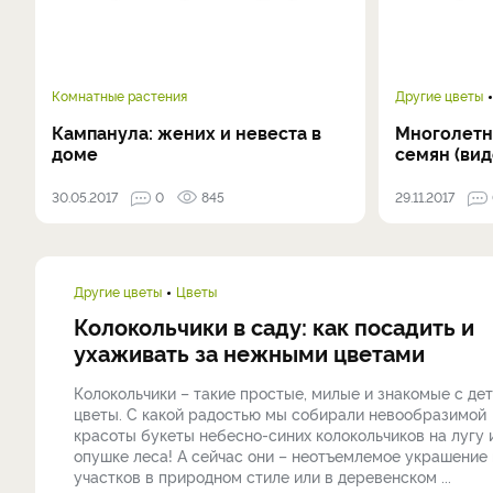
Комнатные растения
Другие цветы
Кампанула: жених и невеста в
Многолетн
доме
семян (вид
30.05.2017
0
845
29.11.2017
Другие цветы
Цветы
Колокольчики в саду: как посадить и
ухаживать за нежными цветами
Колокольчики – такие простые, милые и знакомые с де
цветы. С какой радостью мы собирали невообразимой
красоты букеты небесно-синих колокольчиков на лугу 
опушке леса! А сейчас они – неотъемлемое украшение 
участков в природном стиле или в деревенском ...