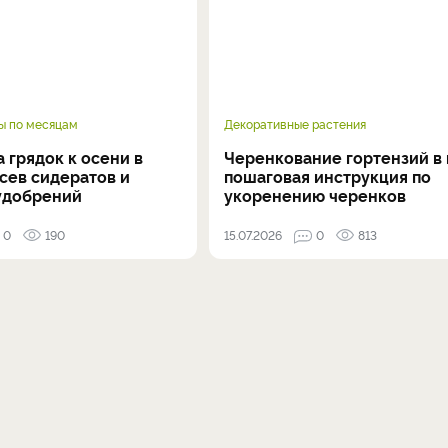
ы по месяцам
Декоративные растения
 грядок к осени в
Черенкование гортензий в 
осев сидератов и
пошаговая инструкция по
удобрений
укоренению черенков
0
190
15.07.2026
0
813