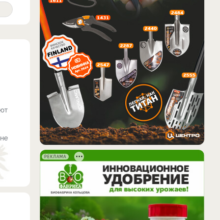
яют
 не
РЕКЛАМА