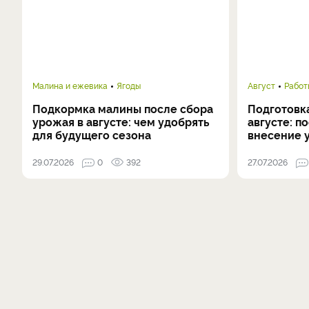
Малина и ежевика
Ягоды
Август
Работ
Подкормка малины после сбора
Подготовка
урожая в августе: чем удобрять
августе: п
для будущего сезона
внесение 
29.07.2026
0
392
27.07.2026