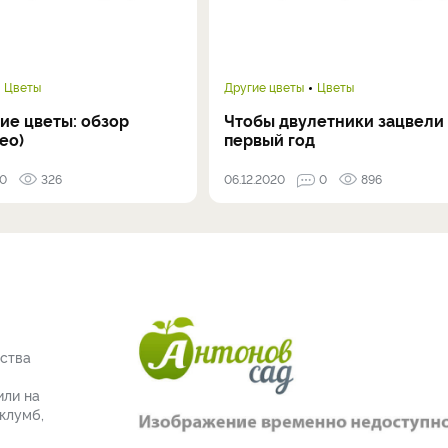
Цветы
Другие цветы
Цветы
ие цветы: обзор
Чтобы двулетники зацвели 
ео)
первый год
0
326
06.12.2020
0
896
тства
или на
клумб,