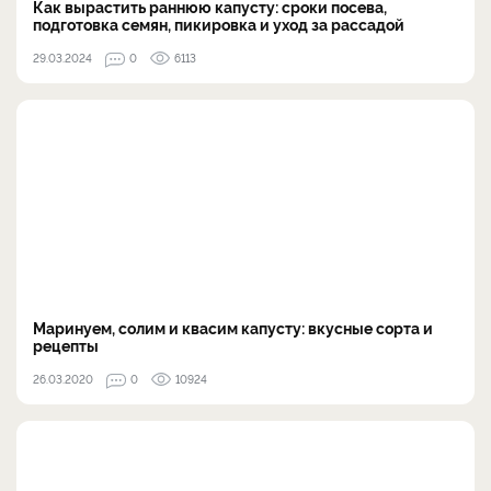
Как вырастить раннюю капусту: сроки посева,
подготовка семян, пикировка и уход за рассадой
29.03.2024
0
6113
Маринуем, солим и квасим капусту: вкусные сорта и
рецепты
26.03.2020
0
10924