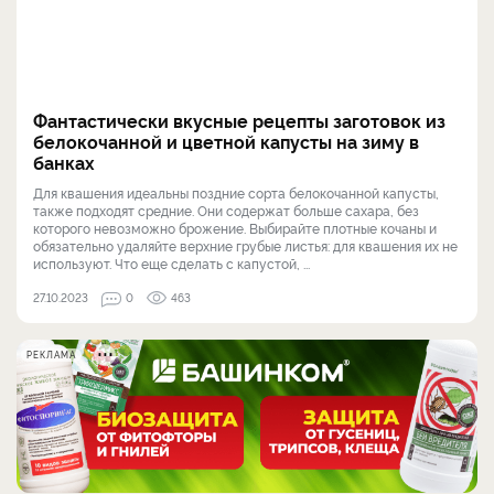
Фантастически вкусные рецепты заготовок из
белокочанной и цветной капусты на зиму в
банках
Для квашения идеальны поздние сорта белокочанной капусты,
также подходят средние. Они содержат больше сахара, без
которого невозможно брожение. Выбирайте плотные кочаны и
обязательно удаляйте верхние грубые листья: для квашения их не
используют. Что еще сделать с капустой, ...
27.10.2023
0
463
РЕКЛАМА