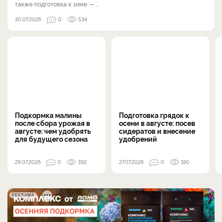
также подготовка к зиме — ...
30.07.2026
0
534
Подкормка малины
Подготовка грядок к
после сбора урожая в
осени в августе: посев
августе: чем удобрять
сидератов и внесение
для будущего сезона
удобрений
29.07.2026
0
392
27.07.2026
0
190
РЕКЛАМА