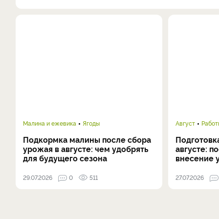
Малина и ежевика
Ягоды
Август
Работ
Подкормка малины после сбора
Подготовка
урожая в августе: чем удобрять
августе: п
для будущего сезона
внесение 
29.07.2026
0
511
27.07.2026