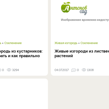
ь
Озеленение
Живая изгородь
Озеленение
родь из кустарников:
Живые изгороди из листве
ать и как правильно
растений
0
3294
04.07.2017
0
1308