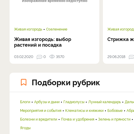
Живая изгородь
Озеленение
Живая изгород
Живая изгородь: выбор
Стрижка ж
растений и посадка
03.02.2020
0
3570
29.06.2018
Подборки рубрик
Блоги
Арбузы и дыни
Гладиолусы
Лунный календарь
Дель
Мероприятия и события
Клематисы и княжики
Бобовые
Абр
Болезни и вредители
Почва и удобрения
Зелень и пряности
Ягоды