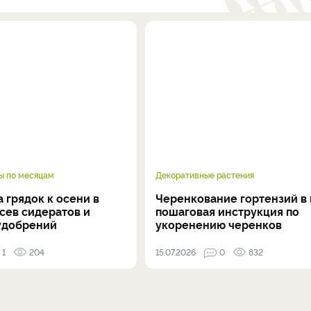
ы по месяцам
Декоративные растения
 грядок к осени в
Черенкование гортензий в 
осев сидератов и
пошаговая инструкция по
удобрений
укоренению черенков
1
204
15.07.2026
0
832