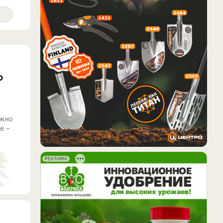
о
ожно
е –
РЕКЛАМА