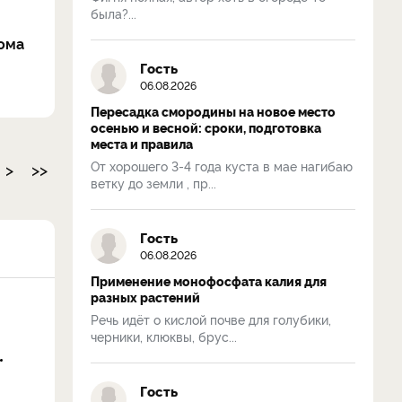
была?...
ома
Гость
06.08.2026
Пересадка смородины на новое место
осенью и весной: сроки, подготовка
места и правила
От хорошего 3-4 года куста в мае нагибаю
>
>>
ветку до земли , пр...
Гость
06.08.2026
Применение монофосфата калия для
разных растений
Речь идёт о кислой почве для голубики,
черники, клюквы, брус...
Гость