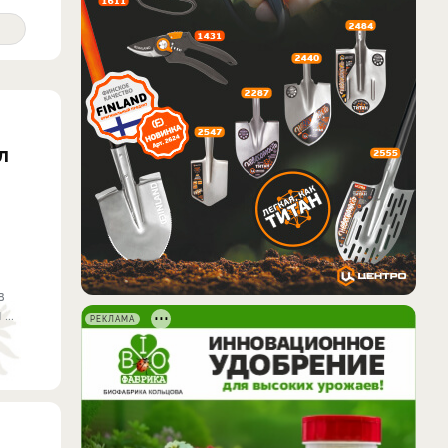
л
в
..
РЕКЛАМА