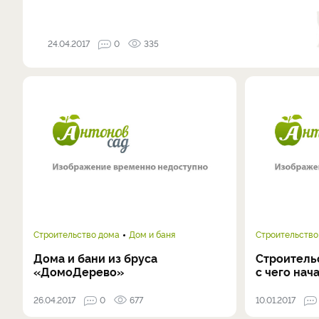
24.04.2017
0
335
Строительство дома
Дом и баня
Строительство
Дома и бани из бруса
Строительс
«ДомоДерево»
с чего нач
26.04.2017
0
677
10.01.2017