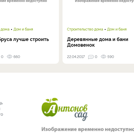
 дома
Дом и баня
Строительство дома
Дом и баня
бруса лучше строить
Деревянные дома и бани
Домовенок
0
660
22.04.2017
0
590
дь
я
го