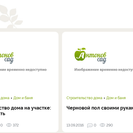
 дома
Дом и баня
Строительство дома
Дом и баня
тво дома на участке:
Черновой пол своими рука
ать
0
372
13.09.2016
0
290