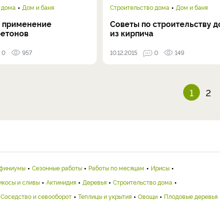
 дома
Дом и баня
Строительство дома
Дом и баня
и применение
Советы по строительству д
бетонов
из кирпича
0
957
10.12.2015
0
149
1
2
финиумы
Сезонные работы
Работы по месяцам
Ирисы
икосы и сливы
Актинидия
Деревья
Строительство дома
Соседство и севооборот
Теплицы и укрытия
Овощи
Плодовые деревья