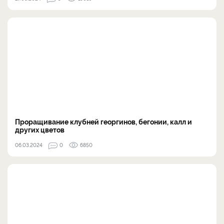
Проращивание клубней георгинов, бегонии, калл и
других цветов
06.03.2024
0
6850