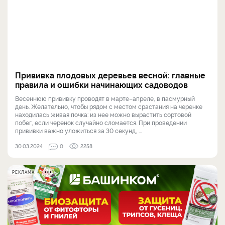
Прививка плодовых деревьев весной: главные
правила и ошибки начинающих садоводов
Весеннюю прививку проводят в марте–апреле, в пасмурный
день. Желательно, чтобы рядом с местом срастания на черенке
находилась живая почка: из нее можно вырастить сортовой
побег, если черенок случайно сломается. При проведении
прививки важно уложиться за 30 секунд, ...
30.03.2024
0
2258
РЕКЛАМА