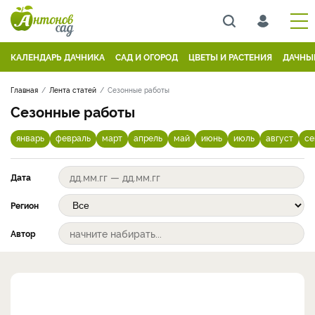
КАЛЕНДАРЬ ДАЧНИКА
САД И ОГОРОД
ЦВЕТЫ И РАСТЕНИЯ
ДАЧНЫ
Главная
Лента статей
Сезонные работы
Сезонные работы
январь
февраль
март
апрель
май
июнь
июль
август
се
Дата
Регион
Автор