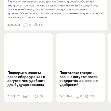
Август — ключевой месяц для клубники: урожай собран, но
внутри кустов идёт закладка цветочных почек на будущий год.
Если пренебречь уходом, можно потерять до половины
урожая. Обрезка, подкормка, защита от болезней и вредителей, а
также подготовка к зиме — ...
30.07.2026
0
534
Подкормка малины
Подготовка грядок к
после сбора урожая в
осени в августе: посев
августе: чем удобрять
сидератов и внесение
для будущего сезона
удобрений
29.07.2026
0
392
27.07.2026
0
190