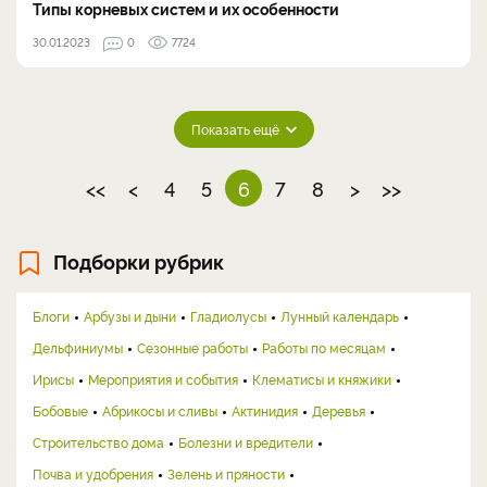
Типы корневых систем и их особенности
30.01.2023
0
7724
Показать ещё
<<
<
4
5
6
7
8
>
>>
Подборки рубрик
Блоги
Арбузы и дыни
Гладиолусы
Лунный календарь
Дельфиниумы
Сезонные работы
Работы по месяцам
Ирисы
Мероприятия и события
Клематисы и княжики
Бобовые
Абрикосы и сливы
Актинидия
Деревья
Строительство дома
Болезни и вредители
Почва и удобрения
Зелень и пряности