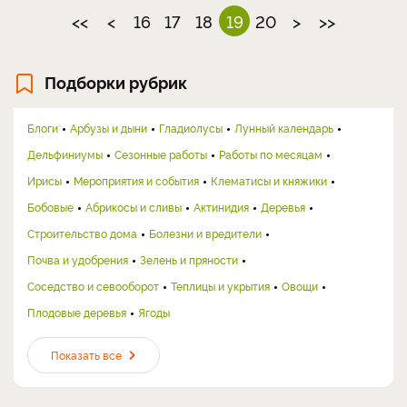
<<
<
16
17
18
19
20
>
>>
Подборки рубрик
Блоги
Арбузы и дыни
Гладиолусы
Лунный календарь
Дельфиниумы
Сезонные работы
Работы по месяцам
Ирисы
Мероприятия и события
Клематисы и княжики
Бобовые
Абрикосы и сливы
Актинидия
Деревья
Строительство дома
Болезни и вредители
Почва и удобрения
Зелень и пряности
Соседство и севооборот
Теплицы и укрытия
Овощи
Плодовые деревья
Ягоды
Показать все