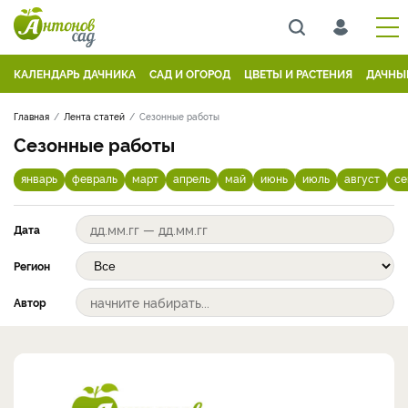
КАЛЕНДАРЬ ДАЧНИКА
САД И ОГОРОД
ЦВЕТЫ И РАСТЕНИЯ
ДАЧНЫ
Главная
Лента статей
Сезонные работы
Сезонные работы
январь
февраль
март
апрель
май
июнь
июль
август
се
Дата
Регион
Автор