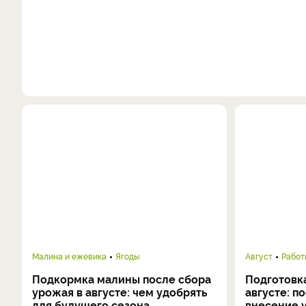
Малина и ежевика
Ягоды
Август
Работ
Подкормка малины после сбора
Подготовка
урожая в августе: чем удобрять
августе: п
для будущего сезона
внесение 