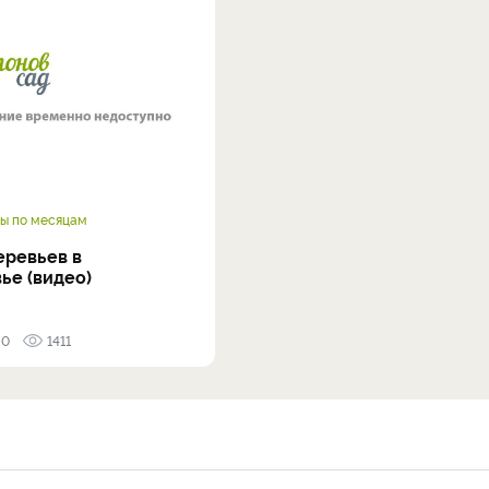
ы по месяцам
еревьев в
ье (видео)
0
1411