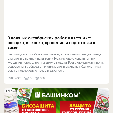
9 важных октябрьских работ в цветнике:
посадка, выкопка, хранение и подготовка к
зиме
Гладиолусы в октябре выкапывают, а тюльпаны и гиацинты еще
сажают и в грунт, и на выгонку. Незимующие хризантемы и
кувшинки переселяют на зиму в подвал. Розы, клематисы, пионы,
рододреноны: обрезают, мульчируют и укрывают. Однолетники
сеют в подмерзлую почву в заранее ...
29.09.2023
0
388
РЕКЛАМА