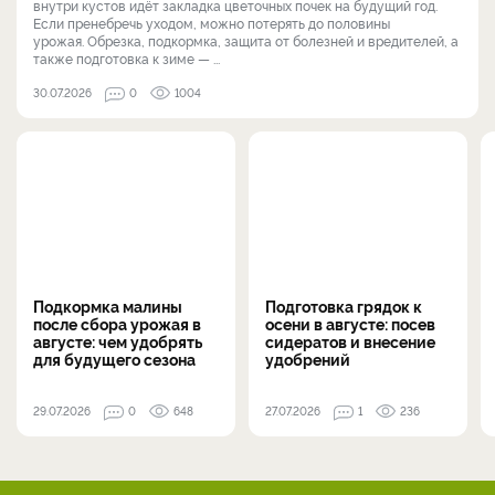
внутри кустов идёт закладка цветочных почек на будущий год.
Если пренебречь уходом, можно потерять до половины
урожая. Обрезка, подкормка, защита от болезней и вредителей, а
также подготовка к зиме — ...
30.07.2026
0
1004
Подкормка малины
Подготовка грядок к
после сбора урожая в
осени в августе: посев
августе: чем удобрять
сидератов и внесение
для будущего сезона
удобрений
29.07.2026
0
648
27.07.2026
1
236